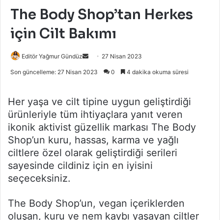
The Body Shop’tan Herkes
için Cilt Bakımı
Bir
Editör Yağmur Gündüz
27 Nisan 2023
e-
Son güncelleme: 27 Nisan 2023
0
4 dakika okuma süresi
posta
göndermek
Her yaşa ve cilt tipine uygun geliştirdiği
ürünleriyle tüm ihtiyaçlara yanıt veren
ikonik aktivist güzellik markası The Body
Shop’un kuru, hassas, karma ve yağlı
ciltlere özel olarak geliştirdiği serileri
sayesinde cildiniz için en iyisini
seçeceksiniz.
The Body Shop’un, vegan içeriklerden
oluşan, kuru ve nem kaybı yaşayan ciltler