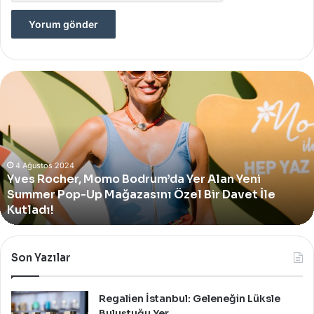
Yves
Rocher,
Momo
Bodrum’da
Yer
Alan
Yeni
4 Ağustos 2024
Yves Rocher, Momo Bodrum’da Yer Alan Yeni
Summer
Summer Pop-Up Mağazasını Özel Bir Davet İle
Pop-
Up
Kutladı!
Mağazasını
Özel
Bir
Son Yazılar
Davet
İle
Kutladı!
Regalien İstanbul: Geleneğin Lüksle
Buluştuğu Yer