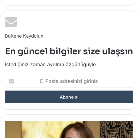
Bültene Kaydolun
En güncel bilgiler size ulaşsın
İstediğiniz zaman ayrılma özgürlüğüyle.
E-
Posta
adresinizi
giriniz
Pınar
Adabağ
ile