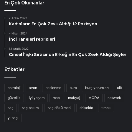
En Çok Okunanlar
7 Aralık 2022
Kadınların En Çok Zevk Aldığı 12 Pozisyon
4 Nisan 2024
İnci Taneleri replikleri
12 Aralık 2022
Cinsel İlişki Sırasında Erkeğin En Çok Zevk Aldığı Şeyler
Etiketler
astroloji
avon
beslenme
burç
burç yorumları
cilt
güzellik
iyi yaşam
mac
makyaj
MODA
network
saç
saç bakımı
saç dökülmesi
shiseido
tırnak
yılbaşı