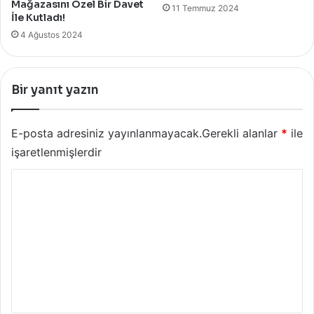
Mağazasını Özel Bir Davet
11 Temmuz 2024
İle Kutladı!
4 Ağustos 2024
Bir yanıt yazın
E-posta adresiniz yayınlanmayacak.
Gerekli alanlar
*
ile
işaretlenmişlerdir
Y
o
r
u
m
*