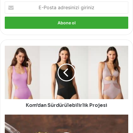
E-
Posta
adresinizi
giriniz
Kom'dan
Sürdürülebilirlik
Projesi
Kom'dan Sürdürülebilirlik Projesi
Sağlık
Deposu:
Kekik