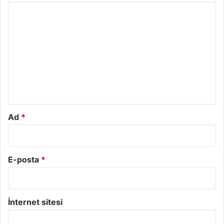
Y
o
r
u
m
*
Ad
*
E-posta
*
İnternet sitesi