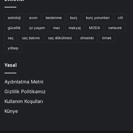
astroloji
avon
beslenme
burç
burç yorumları
cilt
güzellik
iyi yaşam
mac
makyaj
MODA
network
saç
saç bakımı
saç dökülmesi
shiseido
tırnak
yılbaşı
Yasal
Aydınlatma Metni
Gizlilik Politikamız
Kullanım Koşulları
Künye