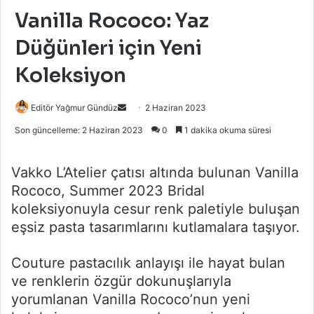
Vanilla Rococo: Yaz
Düğünleri için Yeni
Koleksiyon
Bir
Editör Yağmur Gündüz
2 Haziran 2023
e-
Son güncelleme: 2 Haziran 2023
0
1 dakika okuma süresi
posta
göndermek
Vakko L’Atelier çatısı altında bulunan Vanilla
Rococo, Summer 2023 Bridal
koleksiyonuyla cesur renk paletiyle buluşan
eşsiz pasta tasarımlarını kutlamalara taşıyor.
Couture pastacılık anlayışı ile hayat bulan
ve renklerin özgür dokunuşlarıyla
yorumlanan Vanilla Rococo’nun yeni