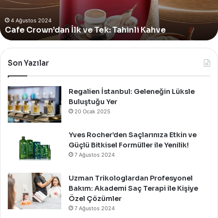
Yves Rocher, Momo Bodrum’da Yer Alan Yeni
Summer
Summer Pop-Up Mağazasını Özel Bir Davet İle
Pop-
Up
Kutladı!
Mağazasını
Özel
Bir
Son Yazılar
Davet
İle
Kutladı!
Regalien İstanbul: Geleneğin Lüksle
Buluştuğu Yer
20 Ocak 2025
Yves Rocher’den Saçlarınıza Etkin ve
Güçlü Bitkisel Formüller ile Yenilik!
7 Ağustos 2024
Uzman Trikologlardan Profesyonel
Bakım: Akademi Saç Terapi ile Kişiye
Özel Çözümler
7 Ağustos 2024