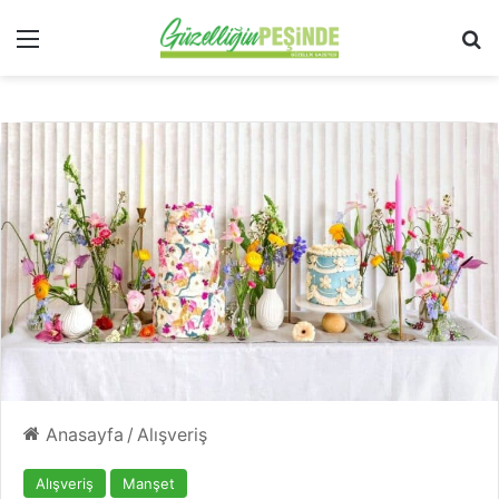
Menü
Ar
Anasayfa
/
Alışveriş
Alışveriş
Manşet