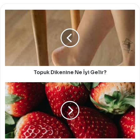
Topuk
Dikenine
Ne
İyi
Gelir?
Topuk Dikenine Ne İyi Gelir?
Çilekle
Yapabileceğiniz
Pratik
Cilt
Maskeleri