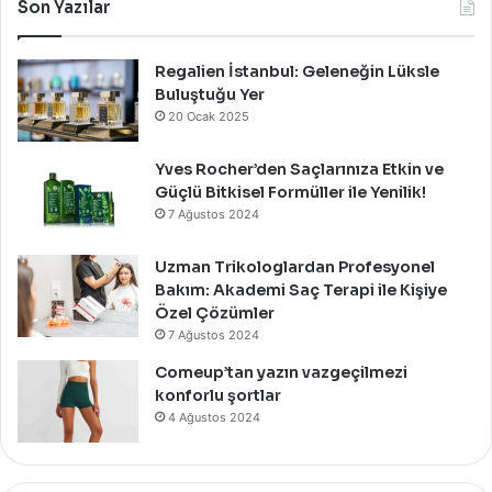
Bir
Son Yazılar
Davet
İle
Kutladı!
Regalien İstanbul: Geleneğin Lüksle
Buluştuğu Yer
20 Ocak 2025
Yves Rocher’den Saçlarınıza Etkin ve
Güçlü Bitkisel Formüller ile Yenilik!
7 Ağustos 2024
Uzman Trikologlardan Profesyonel
Bakım: Akademi Saç Terapi ile Kişiye
Özel Çözümler
7 Ağustos 2024
Comeup’tan yazın vazgeçilmezi
konforlu şortlar
4 Ağustos 2024