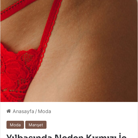
Anasayfa
/
Moda
Moda
Manşet