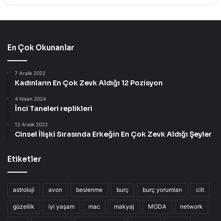
En Çok Okunanlar
7 Aralık 2022
Kadınların En Çok Zevk Aldığı 12 Pozisyon
4 Nisan 2024
İnci Taneleri replikleri
12 Aralık 2022
Cinsel İlişki Sırasında Erkeğin En Çok Zevk Aldığı Şeyler
Etiketler
astroloji
avon
beslenme
burç
burç yorumları
cilt
güzellik
iyi yaşam
mac
makyaj
MODA
network