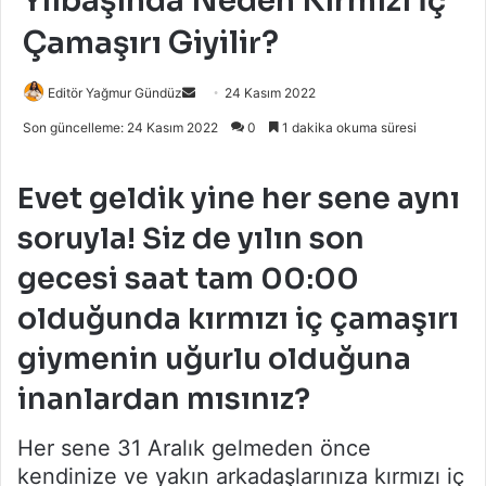
Yılbaşında Neden Kırmızı İç
Çamaşırı Giyilir?
Bir
Editör Yağmur Gündüz
24 Kasım 2022
e-
Son güncelleme: 24 Kasım 2022
0
1 dakika okuma süresi
posta
göndermek
Evet geldik yine her sene aynı
soruyla! Siz de yılın son
gecesi saat tam 00:00
olduğunda kırmızı iç çamaşırı
giymenin uğurlu olduğuna
inanlardan mısınız?
Her sene 31 Aralık gelmeden önce
kendinize ve yakın arkadaşlarınıza kırmızı iç