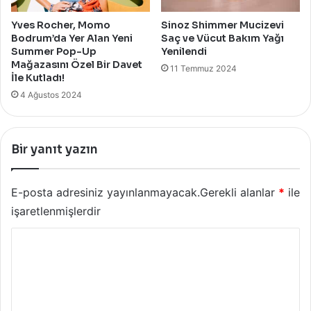
Yves Rocher, Momo
Sinoz Shimmer Mucizevi
Bodrum’da Yer Alan Yeni
Saç ve Vücut Bakım Yağı
Summer Pop-Up
Yenilendi
Mağazasını Özel Bir Davet
11 Temmuz 2024
İle Kutladı!
4 Ağustos 2024
Bir yanıt yazın
E-posta adresiniz yayınlanmayacak.
Gerekli alanlar
*
ile
işaretlenmişlerdir
Y
o
r
u