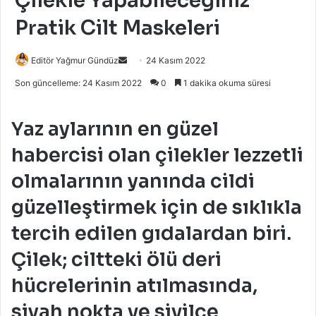
Çilekle Yapabileceğiniz
Pratik Cilt Maskeleri
Bir
Editör Yağmur Gündüz
24 Kasım 2022
e-
Son güncelleme: 24 Kasım 2022
0
1 dakika okuma süresi
posta
göndermek
Yaz aylarının en güzel
habercisi olan çilekler lezzetli
olmalarının yanında cildi
güzelleştirmek için de sıklıkla
tercih edilen gıdalardan biri.
Çilek; ciltteki ölü deri
hücrelerinin atılmasında,
siyah nokta ve sivilce