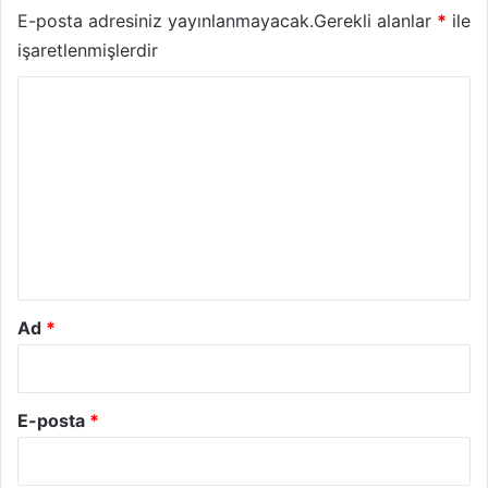
E-posta adresiniz yayınlanmayacak.
Gerekli alanlar
*
ile
işaretlenmişlerdir
Y
o
r
u
m
*
Ad
*
E-posta
*