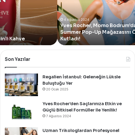
Bodrum’da
Yer
Alan
Yeni
4 Ağustos 2024
Yves Rocher, Momo Bodrum’da Yer Alan Yeni
Summer
Summer Pop-Up Mağazasını Özel Bir Davet İle
Pop-
Up
Kutladı!
Mağazasını
Özel
Bir
Son Yazılar
Davet
İle
Kutladı!
Regalien İstanbul: Geleneğin Lüksle
Buluştuğu Yer
20 Ocak 2025
Yves Rocher’den Saçlarınıza Etkin ve
Güçlü Bitkisel Formüller ile Yenilik!
7 Ağustos 2024
Uzman Trikologlardan Profesyonel