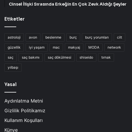
Cinsel İlişki Sırasında Erkeğin En Çok Zevk Aldığı Şeyler
Etiketler
astroloji
avon
beslenme
burç
burç yorumları
cilt
güzellik
iyi yaşam
mac
makyaj
MODA
network
saç
saç bakımı
saç dökülmesi
shiseido
tırnak
yılbaşı
Yasal
Aydınlatma Metni
Gizlilik Politikamız
Kullanım Koşulları
Künye