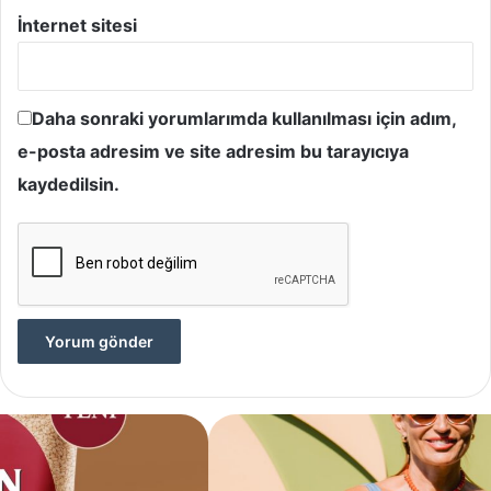
İnternet sitesi
Daha sonraki yorumlarımda kullanılması için adım,
e-posta adresim ve site adresim bu tarayıcıya
kaydedilsin.
Yves
Rocher,
Momo