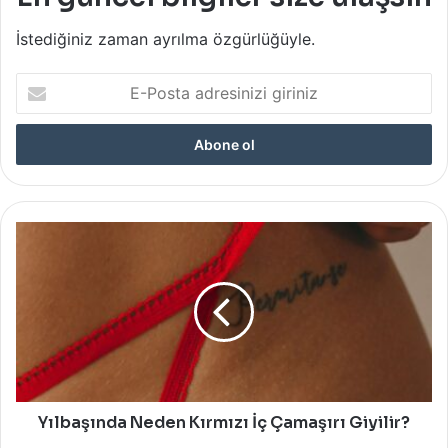
İstediğiniz zaman ayrılma özgürlüğüyle.
E-
Posta
adresinizi
giriniz
Yılbaşında
Neden
Kırmızı
İç
Çamaşırı
Giyilir?
Yılbaşında Neden Kırmızı İç Çamaşırı Giyilir?