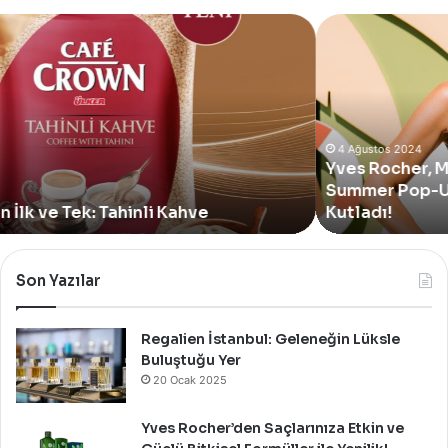
Yves
Rocher,
Momo
Bodrum’da
Yer
Alan
Yeni
4 Ağustos 2024
Yves Rocher, Momo Bodrum’da Yer Alan Yeni
Summer
Summer Pop-Up Mağazasını Özel Bir Davet İle
Pop-
Up
Kutladı!
Mağazasını
Özel
Bir
Son Yazılar
Davet
İle
Kutladı!
Regalien İstanbul: Geleneğin Lüksle
Buluştuğu Yer
20 Ocak 2025
Yves Rocher’den Saçlarınıza Etkin ve