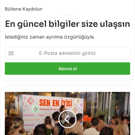
Bültene Kaydolun
En güncel bilgiler size ulaşsın
İstediğiniz zaman ayrılma özgürlüğüyle.
E-
Posta
adresinizi
giriniz
Humanis
Tüketici
Sağlığı
Ürünlerini
Tanıttı!