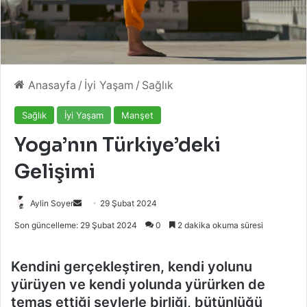
Anasayfa
/
İyi Yaşam
/
Sağlık
Sağlık
İyi Yaşam
Manşet
Yoga’nın Türkiye’deki
Gelişimi
Bir
Aylin Soyer
29 Şubat 2024
e-
Son güncelleme: 29 Şubat 2024
0
2 dakika okuma süresi
posta
göndermek
Kendini gerçekleştiren, kendi yolunu
yürüyen ve kendi yolunda yürürken de
temas ettiği şeylerle birliği, bütünlüğü