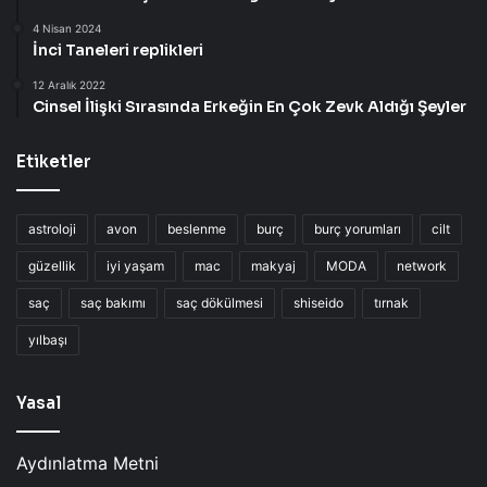
4 Nisan 2024
İnci Taneleri replikleri
12 Aralık 2022
Cinsel İlişki Sırasında Erkeğin En Çok Zevk Aldığı Şeyler
Etiketler
astroloji
avon
beslenme
burç
burç yorumları
cilt
güzellik
iyi yaşam
mac
makyaj
MODA
network
saç
saç bakımı
saç dökülmesi
shiseido
tırnak
yılbaşı
Yasal
Aydınlatma Metni