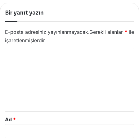
Bir yanıt yazın
E-posta adresiniz yayınlanmayacak.
Gerekli alanlar
*
ile
işaretlenmişlerdir
Y
o
r
u
m
*
Ad
*