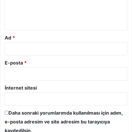
u
m
*
Ad
*
E-posta
*
İnternet sitesi
Daha sonraki yorumlarımda kullanılması için adım,
e-posta adresim ve site adresim bu tarayıcıya
kaydedilsin.