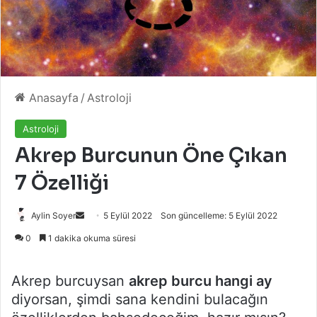
Anasayfa
/
Astroloji
Astroloji
Akrep Burcunun Öne Çıkan
7 Özelliği
Bir
Aylin Soyer
5 Eylül 2022
Son güncelleme: 5 Eylül 2022
e-
0
1 dakika okuma süresi
posta
göndermek
Akrep burcuysan
akrep burcu hangi ay
diyorsan, şimdi sana kendini bulacağın