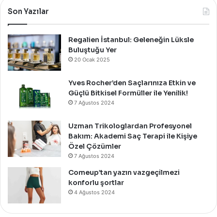
Bir
Son Yazılar
Davet
İle
Kutladı!
Regalien İstanbul: Geleneğin Lüksle
Buluştuğu Yer
20 Ocak 2025
Yves Rocher’den Saçlarınıza Etkin ve
Güçlü Bitkisel Formüller ile Yenilik!
7 Ağustos 2024
Uzman Trikologlardan Profesyonel
Bakım: Akademi Saç Terapi ile Kişiye
Özel Çözümler
7 Ağustos 2024
Comeup’tan yazın vazgeçilmezi
konforlu şortlar
4 Ağustos 2024