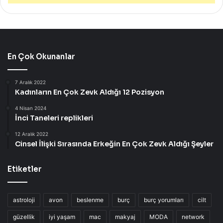
En Çok Okunanlar
7 Aralık 2022
Kadınların En Çok Zevk Aldığı 12 Pozisyon
4 Nisan 2024
İnci Taneleri replikleri
12 Aralık 2022
Cinsel İlişki Sırasında Erkeğin En Çok Zevk Aldığı Şeyler
Etiketler
astroloji
avon
beslenme
burç
burç yorumları
cilt
güzellik
iyi yaşam
mac
makyaj
MODA
network