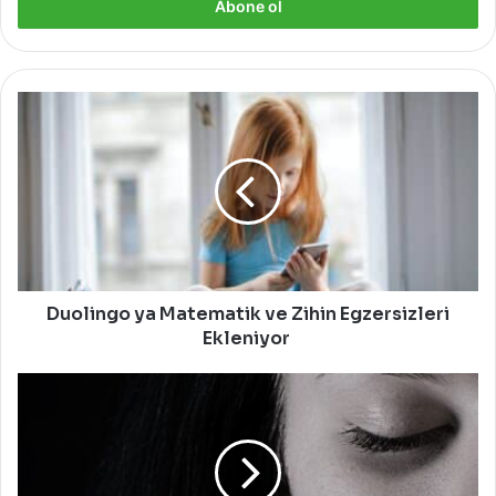
giriniz
Duolingo
ya
Matematik
ve
Zihin
Egzersizleri
Ekleniyor
Duolingo ya Matematik ve Zihin Egzersizleri
Ekleniyor
Göz
Çevresi
Morarma
Neden
Oluşur?