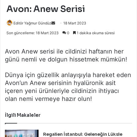
Avon: Anew Serisi
Bir
Editör Yağmur Gündüz
18 Mart 2023
e-
Son güncelleme: 18 Mart 2023
0
1 dakika okuma süresi
posta
göndermek
Avon Anew serisi ile cildinizi haftanın her
günü nemli ve dolgun hissetmek mümkün!
Dünya için güzellik anlayışıyla hareket eden
Avon’un Anew serisinin hyalüronik asit
içeren yeni ürünleriyle cildinizin ihtiyacı
olan nemi vermeye hazır olun!
İlgili Makaleler
Regalien İstanbul: Geleneğin Lüksle