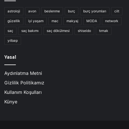
astroloji
avon
beslenme
burç
burç yorumları
cilt
güzellik
iyi yaşam
mac
makyaj
MODA
network
saç
saç bakımı
saç dökülmesi
shiseido
tırnak
yılbaşı
Yasal
Aydınlatma Metni
Gizlilik Politikamız
Kullanım Koşulları
Künye