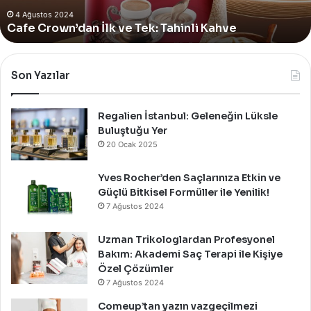
Summer Pop-Up Mağazasını Özel 
Pop-
i Kahve
Up
Kutladı!
Mağazasını
Özel
Bir
Son Yazılar
Davet
İle
Kutladı!
Regalien İstanbul: Geleneğin Lüksle
Buluştuğu Yer
20 Ocak 2025
Yves Rocher’den Saçlarınıza Etkin ve
Güçlü Bitkisel Formüller ile Yenilik!
7 Ağustos 2024
Uzman Trikologlardan Profesyonel
Bakım: Akademi Saç Terapi ile Kişiye
Özel Çözümler
7 Ağustos 2024
Comeup’tan yazın vazgeçilmezi