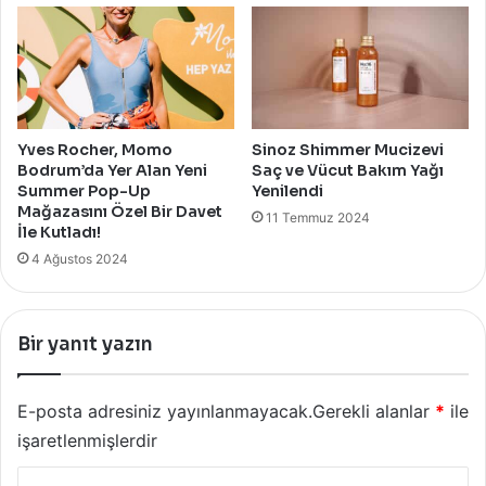
Yves Rocher, Momo
Sinoz Shimmer Mucizevi
Bodrum’da Yer Alan Yeni
Saç ve Vücut Bakım Yağı
Summer Pop-Up
Yenilendi
Mağazasını Özel Bir Davet
11 Temmuz 2024
İle Kutladı!
4 Ağustos 2024
Bir yanıt yazın
E-posta adresiniz yayınlanmayacak.
Gerekli alanlar
*
ile
işaretlenmişlerdir
Y