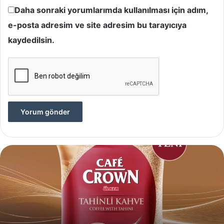
Daha sonraki yorumlarımda kullanılması için adım,
e-posta adresim ve site adresim bu tarayıcıya
kaydedilsin.
Yves
Rocher,
Momo
Bodrum’da
Yer
Alan
Yeni
4 Ağustos 2024
Yves Rocher, Momo Bodrum’da Ye
Summer