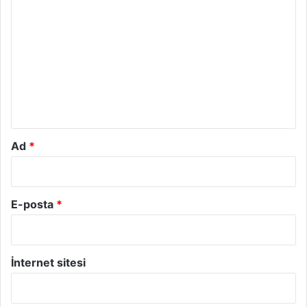
o
r
u
m
*
Ad
*
E-posta
*
İnternet sitesi