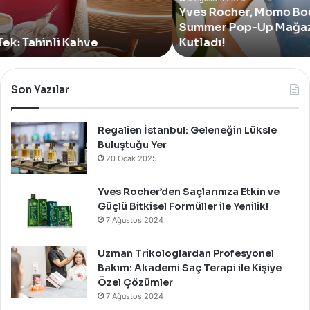
Yves Rocher, Momo Bodrum’da Yer Alan Yeni
Summer
Summer Pop-Up Mağazasını Özel Bir Davet İle
Pop-
Up
Kutladı!
Mağazasını
Özel
Bir
Son Yazılar
Davet
İle
Kutladı!
Regalien İstanbul: Geleneğin Lüksle
Buluştuğu Yer
20 Ocak 2025
Yves Rocher’den Saçlarınıza Etkin ve
Güçlü Bitkisel Formüller ile Yenilik!
7 Ağustos 2024
Uzman Trikologlardan Profesyonel
Bakım: Akademi Saç Terapi ile Kişiye
Özel Çözümler
7 Ağustos 2024