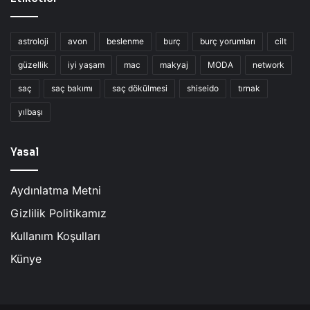
astroloji
avon
beslenme
burç
burç yorumları
cilt
güzellik
iyi yaşam
mac
makyaj
MODA
network
saç
saç bakımı
saç dökülmesi
shiseido
tırnak
yılbaşı
Yasal
Aydınlatma Metni
Gizlilik Politikamız
Kullanım Koşulları
Künye