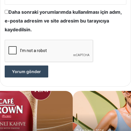
Daha sonraki yorumlarımda kullanılması için adım,
e-posta adresim ve site adresim bu tarayıcıya
kaydedilsin.
Yves
Rocher,
Momo
Bodrum’da
Yer
Alan
Yeni
4 Ağustos 2024