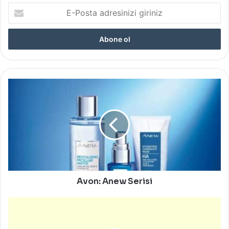
E-
Posta
adresinizi
giriniz
Avon:
Anew
Serisi
Avon: Anew Serisi
Haftalık
Burç
Yorumu: