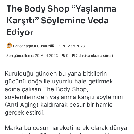
The Body Shop “Yaşlanma
Karşıtı” Söylemine Veda
Ediyor
Bir
Editör Yağmur Gündüz
20 Mart 2023
e-
Son güncelleme: 20 Mart 2023
0
2 dakika okuma süresi
posta
göndermek
Kurulduğu günden bu yana bitkilerin
gücünü doğa ile uyumlu hale getirmek
adına çalışan The Body Shop,
söylemlerinden yaşlanma karşıtı söylemini
(Anti Aging) kaldırarak cesur bir hamle
gerçekleştirdi.
Marka bu cesur hareketine ek olarak dünya