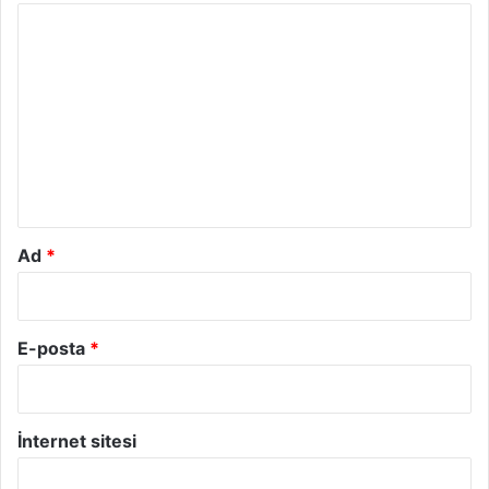
Y
o
r
u
m
*
Ad
*
E-posta
*
İnternet sitesi