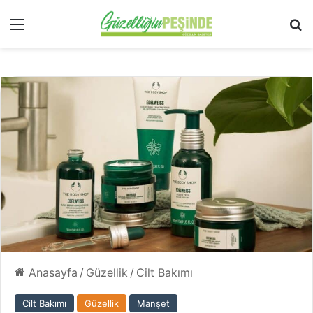
Menü
Ar
Anasayfa
/
Güzellik
/
Cilt Bakımı
Cilt Bakımı
Güzellik
Manşet