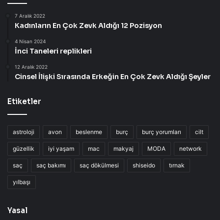
7 Aralık 2022
Kadınların En Çok Zevk Aldığı 12 Pozisyon
4 Nisan 2024
İnci Taneleri replikleri
12 Aralık 2022
Cinsel İlişki Sırasında Erkeğin En Çok Zevk Aldığı Şeyler
Etiketler
astroloji
avon
beslenme
burç
burç yorumları
cilt
güzellik
iyi yaşam
mac
makyaj
MODA
network
saç
saç bakımı
saç dökülmesi
shiseido
tırnak
yılbaşı
Yasal