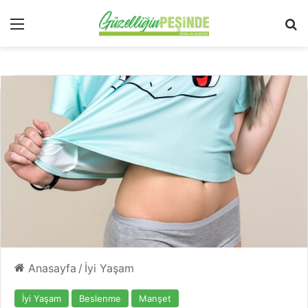
Menü
Ar
Anasayfa
/
İyi Yaşam
İyi Yaşam
Beslenme
Manşet