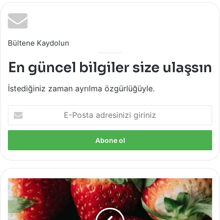
Bültene Kaydolun
En güncel bilgiler size ulaşsın
İstediğiniz zaman ayrılma özgürlüğüyle.
E-
Posta
adresinizi
giriniz
Çilekle
Yapabileceğiniz
Pratik
Cilt