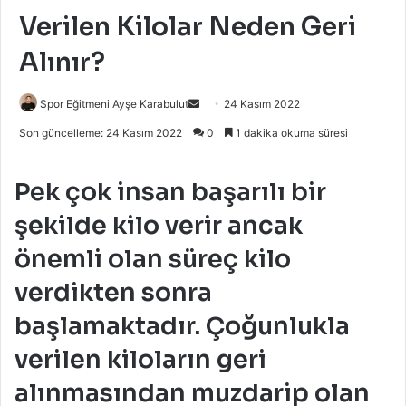
Verilen Kilolar Neden Geri
Alınır?
Bir
Spor Eğitmeni Ayşe Karabulut
24 Kasım 2022
e-
Son güncelleme: 24 Kasım 2022
0
1 dakika okuma süresi
posta
göndermek
Pek çok insan başarılı bir
şekilde kilo verir ancak
önemli olan süreç kilo
verdikten sonra
başlamaktadır. Çoğunlukla
verilen kiloların geri
alınmasından muzdarip olan