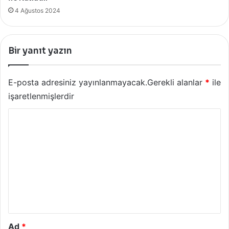
4 Ağustos 2024
Bir yanıt yazın
E-posta adresiniz yayınlanmayacak.
Gerekli alanlar
*
ile
işaretlenmişlerdir
Y
o
r
u
m
*
Ad
*