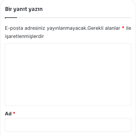
Bir yanıt yazın
E-posta adresiniz yayınlanmayacak.
Gerekli alanlar
*
ile
işaretlenmişlerdir
Y
o
r
u
m
*
Ad
*