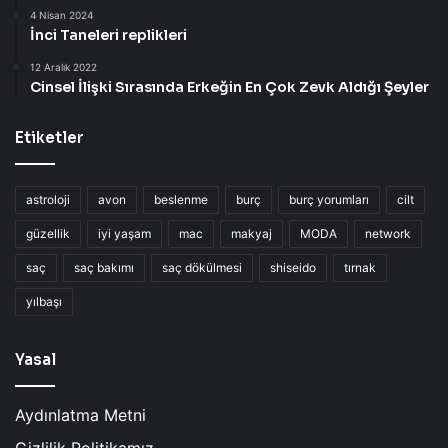
4 Nisan 2024
İnci Taneleri replikleri
12 Aralık 2022
Cinsel İlişki Sırasında Erkeğin En Çok Zevk Aldığı Şeyler
Etiketler
astroloji
avon
beslenme
burç
burç yorumları
cilt
güzellik
iyi yaşam
mac
makyaj
MODA
network
saç
saç bakımı
saç dökülmesi
shiseido
tırnak
yılbaşı
Yasal
Aydınlatma Metni