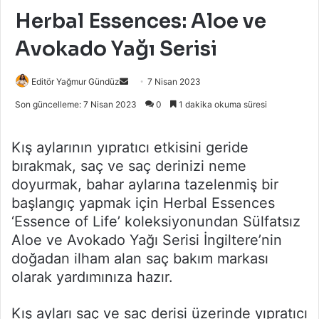
Herbal Essences: Aloe ve
Avokado Yağı Serisi
Bir
Editör Yağmur Gündüz
7 Nisan 2023
e-
Son güncelleme: 7 Nisan 2023
0
1 dakika okuma süresi
posta
göndermek
Kış aylarının yıpratıcı etkisini geride
bırakmak, saç ve saç derinizi neme
doyurmak, bahar aylarına tazelenmiş bir
başlangıç yapmak için Herbal Essences
‘Essence of Life’ koleksiyonundan Sülfatsız
Aloe ve Avokado Yağı Serisi İngiltere’nin
doğadan ilham alan saç bakım markası
olarak yardımınıza hazır.
Kış ayları saç ve saç derisi üzerinde yıpratıcı