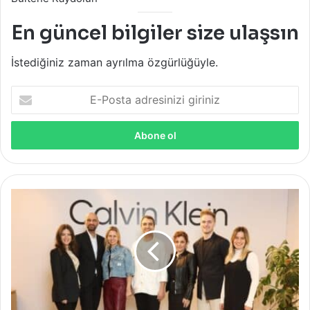
En güncel bilgiler size ulaşsın
İstediğiniz zaman ayrılma özgürlüğüyle.
E-
Posta
adresinizi
giriniz
Calvin
Klein
İlkbahar
2023
Koleksiyonunu
Tanıttı