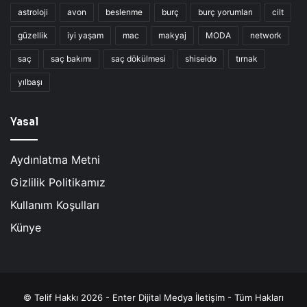
astroloji
avon
beslenme
burç
burç yorumları
cilt
güzellik
iyi yaşam
mac
makyaj
MODA
network
saç
saç bakımı
saç dökülmesi
shiseido
tırnak
yılbaşı
Yasal
Aydınlatma Metni
Gizlilik Politikamız
Kullanım Koşulları
Künye
© Telif Hakkı 2026 - Enter Dijital Medya İletişim - Tüm Hakları