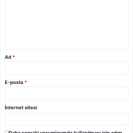
o
r
u
m
*
Ad
*
E-posta
*
İnternet sitesi
Daha sonraki yorumlarımda kullanılması için adım,