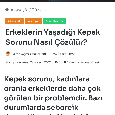
Anasayfa
/
Güzellik
Güzellik
Manşet
Saç Bakımı
Erkeklerin Yaşadığı Kepek
Sorunu Nasıl Çözülür?
Bir
Editör Yağmur Gündüz
24 Kasım 2022
e-
Son güncelleme: 24 Kasım 2022
0
2 dakika okuma süresi
posta
göndermek
Kepek sorunu, kadınlara
oranla erkeklerde daha çok
görülen bir problemdir. Bazı
durumlarda seboreik