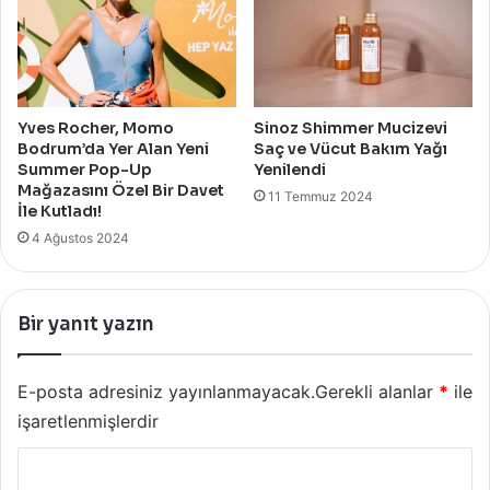
Yves Rocher, Momo
Sinoz Shimmer Mucizevi
Bodrum’da Yer Alan Yeni
Saç ve Vücut Bakım Yağı
Summer Pop-Up
Yenilendi
Mağazasını Özel Bir Davet
11 Temmuz 2024
İle Kutladı!
4 Ağustos 2024
Bir yanıt yazın
E-posta adresiniz yayınlanmayacak.
Gerekli alanlar
*
ile
işaretlenmişlerdir
Y