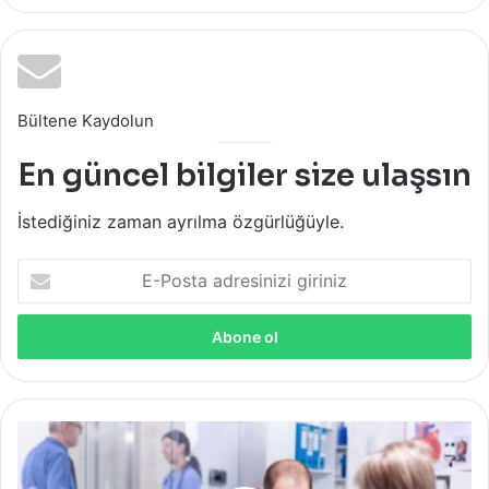
Bültene Kaydolun
En güncel bilgiler size ulaşsın
İstediğiniz zaman ayrılma özgürlüğüyle.
E-
Posta
adresinizi
giriniz
Kalp
Hastalıklarının
10