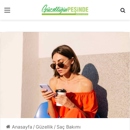
Menü
Ar
Anasayfa
/
Güzellik
/
Saç Bakımı