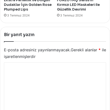
Dudaklar İçin Golden Rose
Kırmızı LED Maskeleri ile
Plumped Lips
Güzellik Devrimi
3 Temmuz 2024
3 Temmuz 2024
Bir yanıt yazın
E-posta adresiniz yayınlanmayacak.
Gerekli alanlar
*
ile
işaretlenmişlerdir
Y
o
r
u
m
*