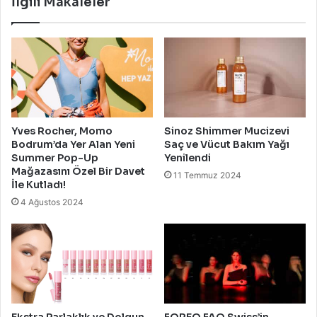
İlgili Makaleler
Yves Rocher, Momo
Sinoz Shimmer Mucizevi
Bodrum’da Yer Alan Yeni
Saç ve Vücut Bakım Yağı
Summer Pop-Up
Yenilendi
Mağazasını Özel Bir Davet
11 Temmuz 2024
İle Kutladı!
4 Ağustos 2024
Ekstra Parlaklık ve Dolgun
FOREO FAQ Swiss’in