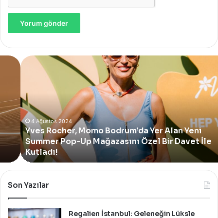
Yves
Rocher,
Momo
Bodrum’da
Yer
Alan
Yeni
4 Ağustos 2024
Yves Rocher, Momo Bodrum’da Yer Alan Yeni
Summer
Summer Pop-Up Mağazasını Özel Bir Davet İle
Pop-
Up
Kutladı!
Mağazasını
Özel
Bir
Son Yazılar
Davet
İle
Kutladı!
Regalien İstanbul: Geleneğin Lüksle