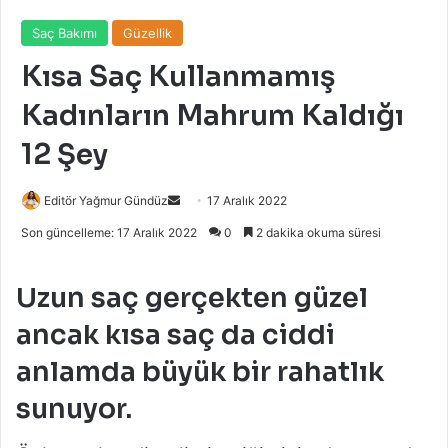
Saç Bakımı
Güzellik
Kısa Saç Kullanmamış
Kadınların Mahrum Kaldığı
12 Şey
Bir
Editör Yağmur Gündüz
17 Aralık 2022
e-
Son güncelleme: 17 Aralık 2022
0
2 dakika okuma süresi
posta
göndermek
Uzun saç gerçekten güzel
ancak kısa saç da ciddi
anlamda büyük bir rahatlık
sunuyor.