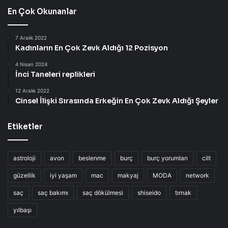
En Çok Okunanlar
7 Aralık 2022
Kadınların En Çok Zevk Aldığı 12 Pozisyon
4 Nisan 2024
İnci Taneleri replikleri
12 Aralık 2022
Cinsel İlişki Sırasında Erkeğin En Çok Zevk Aldığı Şeyler
Etiketler
astroloji
avon
beslenme
burç
burç yorumları
cilt
güzellik
iyi yaşam
mac
makyaj
MODA
network
saç
saç bakımı
saç dökülmesi
shiseido
tırnak
yılbaşı