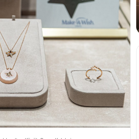
Tahinli
Kahve
4 Ağustos 2024
den
Cafe Crown’dan İlk ve Tek: Tahinli
Kahve