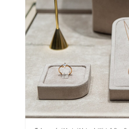
4 Ağustos 2024
azgeçilmezi
Yazın Parıldayan Üçlüsü Gol
Rose’da!