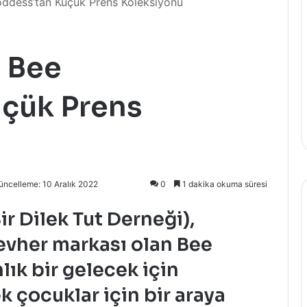
ddess’tan Küçük Prens Koleksiyonu
 Bee
çük Prens
üncelleme: 10 Aralık 2022
0
1 dakika okuma süresi
r Dilek Tut Derneği),
evher markası olan Bee
ık bir gelecek için
k çocuklar için bir araya