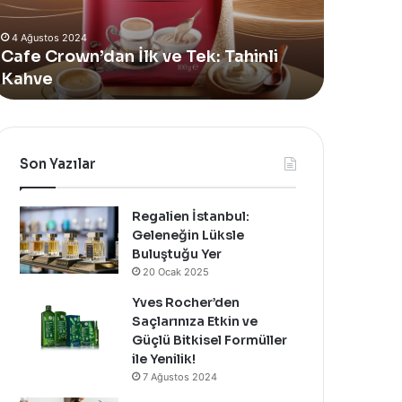
Alan
Vücut
4 Ağustos 2024
Yeni
Bakım
Yves Rocher, Momo Bodrum’da Yer
11 Te
Summer
Yağı
Alan Yeni Summer Pop-Up Mağazasını
Sinoz
Pop-
Yenilen
Özel Bir Davet İle Kutladı!
Bakım
Up
Mağazasını
Özel
Bir
Davet
Son Yazılar
İle
Kutladı!
Regalien İstanbul:
Geleneğin Lüksle
Buluştuğu Yer
20 Ocak 2025
Yves Rocher’den
Saçlarınıza Etkin ve
Güçlü Bitkisel Formüller
ile Yenilik!
7 Ağustos 2024