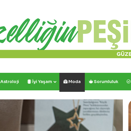
Astroloji
İyi Yaşam
Moda
Sorumluluk
Cafe
Crown’dan
İlk
ve
Tek: