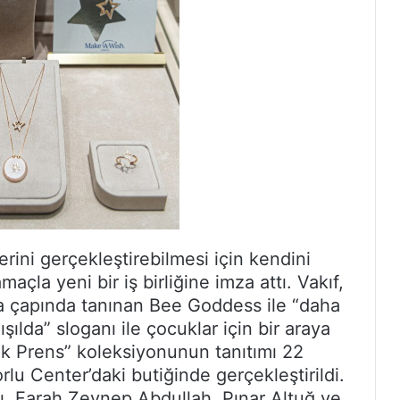
rini gerçekleştirebilmesi için kendini
la yeni bir iş birliğine imza attı. Vakıf,
ya çapında tanınan Bee Goddess ile “daha
şılda” sloganı ile çocuklar için bir araya
çük Prens” koleksiyonunun tanıtımı 22
u Center’daki butiğinde gerçekleştirildi.
ı, Farah Zeynep Abdullah, Pınar Altuğ ve