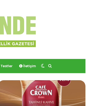
Dış görünümü değiştir
Arama yap ...
Testler
İletişim
Yves
Sinoz
Rocher,
Shimme
Momo
Mucizev
Bodrum’da
Saç
Yer
ve