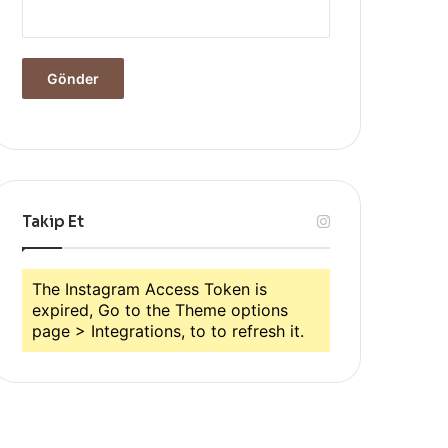
Takip Et
The Instagram Access Token is
expired, Go to the Theme options
page > Integrations, to to refresh it.