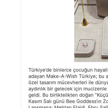
Türkiye’de binlerce çocuğun hayalle
adayan Make-A-Wish Türkiye; bu amaç
özel tasarım mücevherleri ile dün
aydınlık bir gelecek için mucizenle ı
geldi. Bu birliktelikten doğan “Kü
Kasım Salı günü Bee Goddess’ın Zorl
Lansmana; Mehtap Elaidi, Ebru Şall