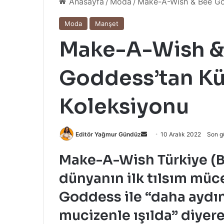
Anasayfa
/
Moda
/
Make-A-Wish & Bee Go
Moda
Manşet
Make-A-Wish &
Goddess’tan Kü
Koleksiyonu
Bir
Editör Yağmur Gündüz
10 Aralık 2022
Son g
e-
Make-A-Wish Türkiye (Bi
posta
göndermek
dünyanın ilk tılsım müc
Goddess ile “daha aydınl
mucizenle ışılda” diyere