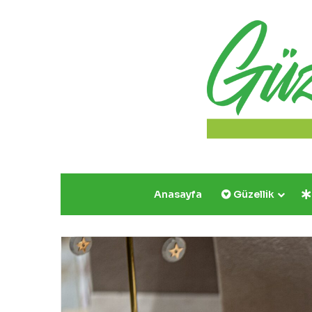
Anasayfa
Güzellik
Yazın
Parıldayan
Üçlüsü
Golden
Rose’da!