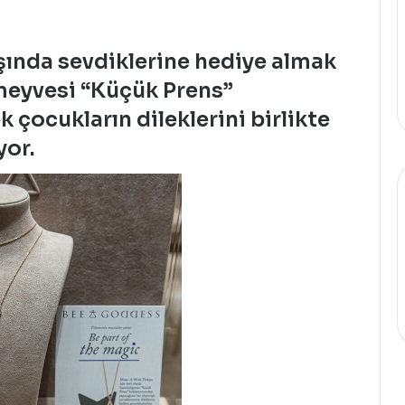
şında sevdiklerine hediye almak
 meyvesi
“Küçük Prens”
çocukların dileklerini birlikte
yor.