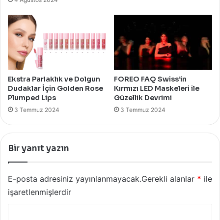
Ekstra Parlaklık ve Dolgun
FOREO FAQ Swiss’in
Dudaklar İçin Golden Rose
Kırmızı LED Maskeleri ile
Plumped Lips
Güzellik Devrimi
3 Temmuz 2024
3 Temmuz 2024
Bir yanıt yazın
E-posta adresiniz yayınlanmayacak.
Gerekli alanlar
*
ile
işaretlenmişlerdir
Y