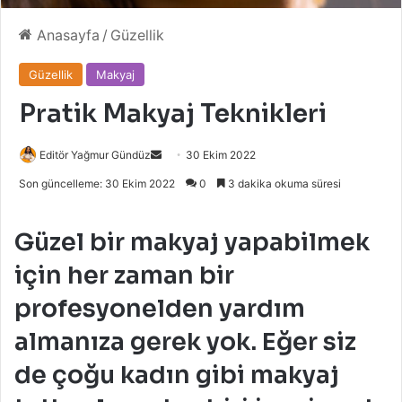
Anasayfa
/
Güzellik
Güzellik
Makyaj
Pratik Makyaj Teknikleri
Bir
Editör Yağmur Gündüz
30 Ekim 2022
e-
Son güncelleme: 30 Ekim 2022
0
3 dakika okuma süresi
posta
göndermek
Güzel bir makyaj yapabilmek
için her zaman bir
profesyonelden yardım
almanıza gerek yok. Eğer siz
de çoğu kadın gibi makyaj