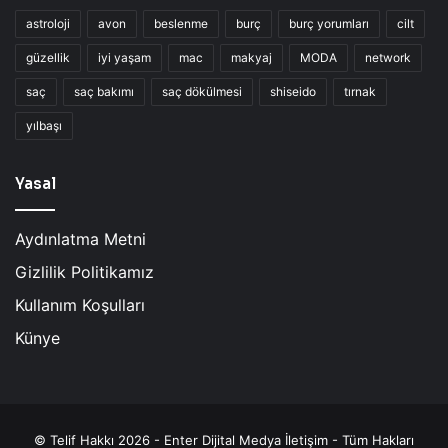
astroloji
avon
beslenme
burç
burç yorumları
cilt
güzellik
iyi yaşam
mac
makyaj
MODA
network
saç
saç bakımı
saç dökülmesi
shiseido
tırnak
yılbaşı
Yasal
Aydınlatma Metni
Gizlilik Politikamız
Kullanım Koşulları
Künye
© Telif Hakkı 2026 - Enter Dijital Medya İletişim - Tüm Hakları