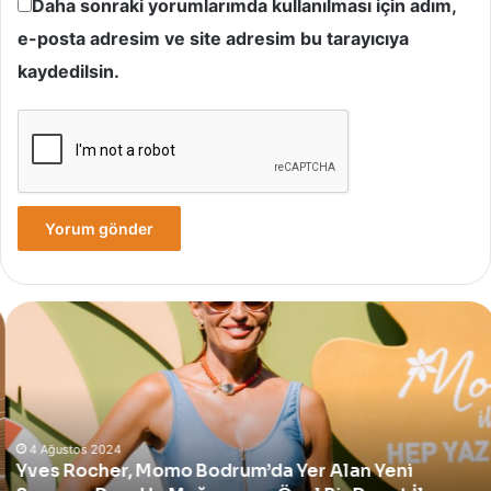
Daha sonraki yorumlarımda kullanılması için adım,
e-posta adresim ve site adresim bu tarayıcıya
kaydedilsin.
Yves
Rocher,
Momo
Bodrum’da
Yer
Alan
Yeni
4 Ağustos 2024
Yves Rocher, Momo Bodrum’da Yer Alan Yeni
Summer