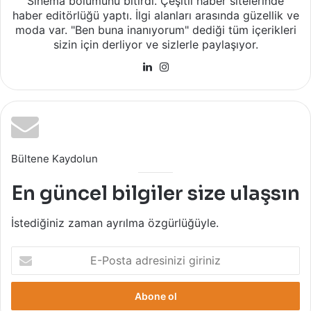
Sinema bölümünü bitirdi. Çeşitli haber sitelerinde
haber editörlüğü yaptı. İlgi alanları arasında güzellik ve
moda var. "Ben buna inanıyorum" dediği tüm içerikleri
sizin için derliyor ve sizlerle paylaşıyor.
LinkedIn
Instagram
Bültene Kaydolun
En güncel bilgiler size ulaşsın
İstediğiniz zaman ayrılma özgürlüğüyle.
E-
Posta
adresinizi
giriniz