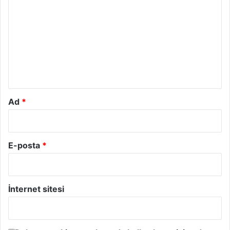
o
r
u
m
*
Ad
*
E-posta
*
İnternet sitesi