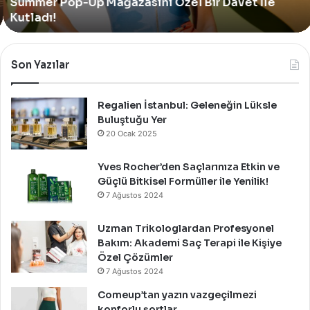
Summer Pop-Up Mağazasını Özel Bir Davet İle
Pop-
Up
Kutladı!
Mağazasını
Özel
Bir
Son Yazılar
Davet
İle
Kutladı!
Regalien İstanbul: Geleneğin Lüksle
Buluştuğu Yer
20 Ocak 2025
Yves Rocher’den Saçlarınıza Etkin ve
Güçlü Bitkisel Formüller ile Yenilik!
7 Ağustos 2024
Uzman Trikologlardan Profesyonel
Bakım: Akademi Saç Terapi ile Kişiye
Özel Çözümler
7 Ağustos 2024
Comeup’tan yazın vazgeçilmezi
konforlu şortlar