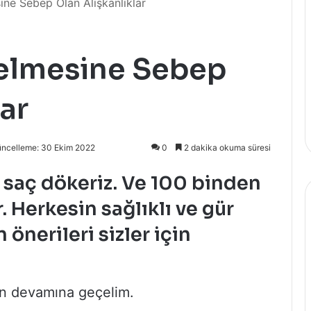
sine Sebep Olan Alışkanlıklar
celmesine Sebep
ar
üncelleme: 30 Ekim 2022
0
2 dakika okuma süresi
l saç dökeriz. Ve 100 binden
. Herkesin sağlıklı ve gür
 önerileri sizler için
in devamına geçelim.