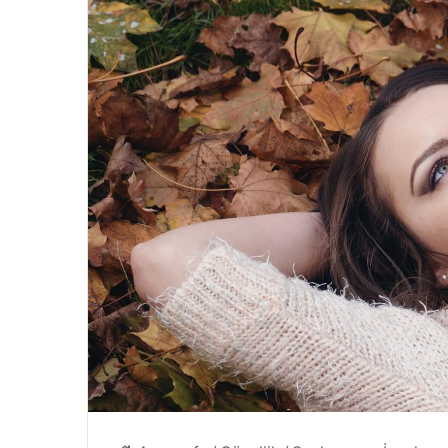
4 Ağustos 2024
eçilmezi
Yazın Parıldayan Üçlüsü Golde
Rose’da!