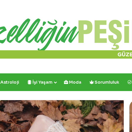
Astroloji
İyi Yaşam
Moda
Sorumluluk
Cafe
Crown’dan
R
İlk
ve
B
Tek:
Y