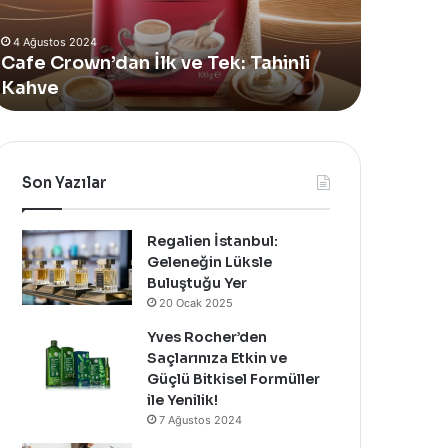
lan
Vücut
4 Ağustos 2024
eni
Bakım
Yves Rocher, Momo Bodrum’da Yer
11 Temmuz 
Summer
Yağı
Alan Yeni Summer Pop-Up Mağazasını
Sinoz S
Pop-
Yenilendi
Özel Bir Davet İle Kutladı!
Bakım Y
Up
ağazasını
zel
ir
avet
Son Yazılar
le
utladı!
Regalien İstanbul:
Geleneğin Lüksle
Buluştuğu Yer
20 Ocak 2025
Yves Rocher’den
Saçlarınıza Etkin ve
Güçlü Bitkisel Formüller
ile Yenilik!
7 Ağustos 2024