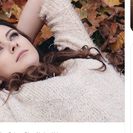
Tahinli
A
Kahve
Y
4 Ağustos 2024
n
Cafe Crown’dan İlk ve Tek: Tahinli
Kahve
M
Ö
B
D
İ
K