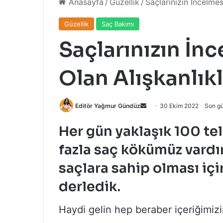
Anasayfa
/
Güzellik
/
Saçlarınızın İncelme
Güzellik
Saç Bakımı
Saçlarınızın İn
Olan Alışkanlıkl
Bir
Editör Yağmur Gündüz
30 Ekim 2022
Son g
e-
Her gün yaklaşık 100 te
posta
göndermek
fazla saç kökümüz vardır
saçlara sahip olması için
derledik.
Haydi gelin hep beraber içeriğimiz