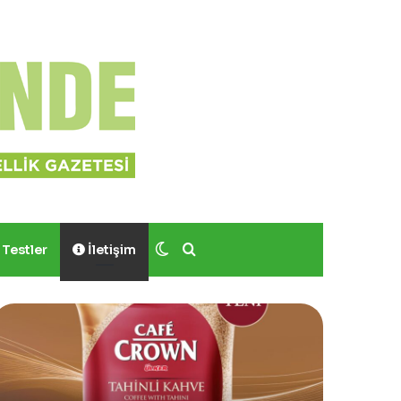
Dış görünümü değiştir
Arama yap ...
Testler
İletişim
Yves
Sinoz
ocher,
Shimmer
Momo
Mucizevi
odrum’da
Saç
er
ve