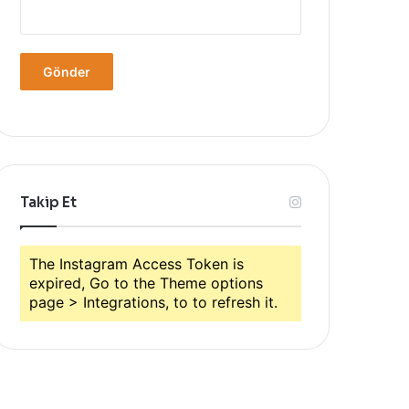
Takip Et
The Instagram Access Token is
expired, Go to the Theme options
page > Integrations, to to refresh it.