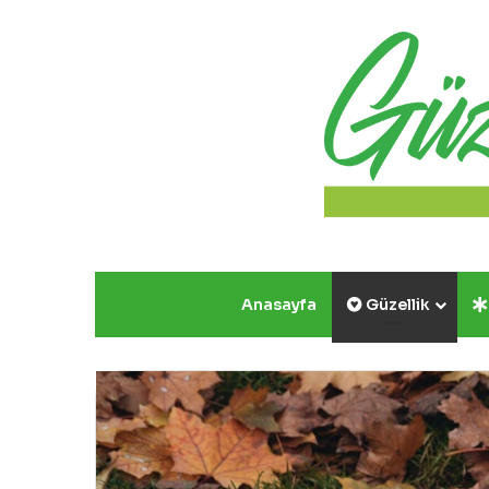
Anasayfa
Güzellik
Yazın
Parıldayan
Üçlüsü
Golden
Rose’da!