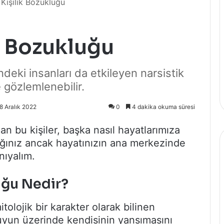
 Kişilik Bozukluğu
ik Bozukluğu
ndeki insanları da etkileyen narsistik
e gözlemlenebilir.
8 Aralık 2022
0
4 dakika okuma süresi
ınan bu kişiler, başka nasıl hayatlarımıza
dığınız ancak hayatınızın ana merkezinde
anıyalım.
uğu Nedir?
itolojik bir karakter olarak bilinen
suyun üzerinde kendisinin yansımasını