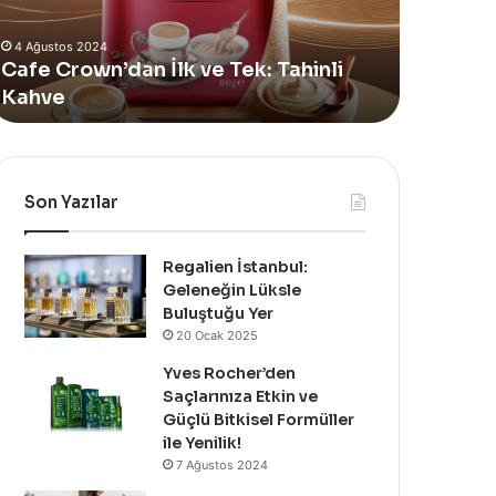
Alan
4 Ağustos 2024
Yeni
Yves Rocher, Momo Bodru
Summer
k ve Tek: Tahinli
Alan Yeni Summer Pop-Up
Pop-
Özel Bir Davet İle Kutladı!
Up
Mağazasını
Özel
Bir
Davet
Son Yazılar
İle
Kutladı!
Regalien İstanbul:
Geleneğin Lüksle
Buluştuğu Yer
20 Ocak 2025
Yves Rocher’den
Saçlarınıza Etkin ve
Güçlü Bitkisel Formüller
ile Yenilik!
7 Ağustos 2024