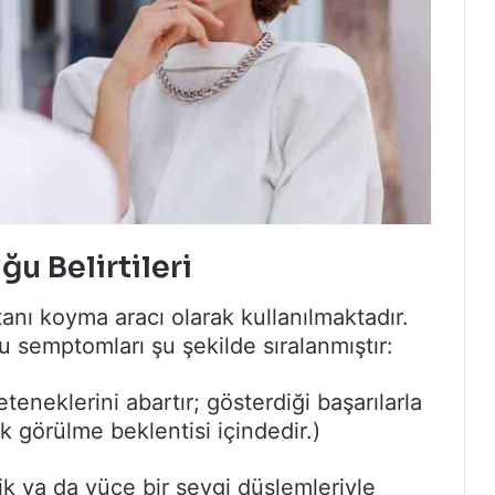
ğu Belirtileri
tanı koyma aracı olarak kullanılmaktadır.
u semptomları şu şekilde sıralanmıştır:
eteneklerini abartır; gösterdiği başarılarla
ak görülme beklentisi içindedir.)
lik ya da yüce bir sevgi düşlemleriyle