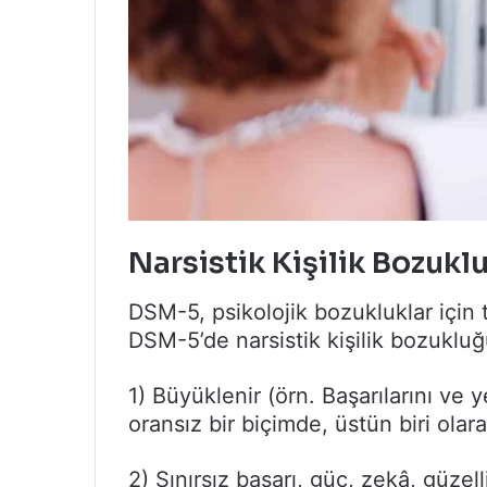
Narsistik Kişilik Bozuklu
DSM-5, psikolojik bozukluklar için 
DSM-5’de narsistik kişilik bozukluğ
1) Büyüklenir (örn. Başarılarını ve y
oransız bir biçimde, üstün biri olar
2) Sınırsız başarı, güç, zekâ, güzel