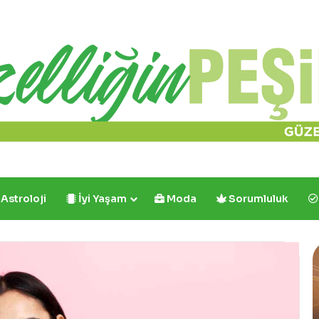
Astroloji
İyi Yaşam
Moda
Sorumluluk
Cafe
Crown’dan
İlk
ve
Tek: