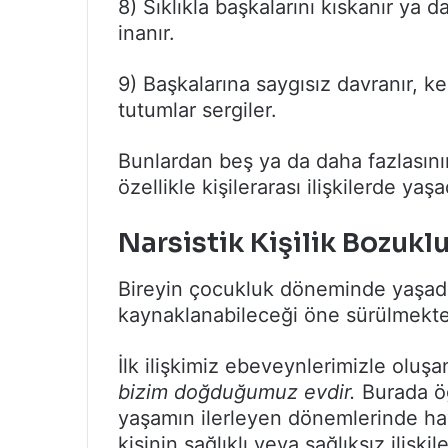
8) Sıklıkla başkalarını kıskanır ya 
inanır.
9) Başkalarına saygısız davranır, k
tutumlar sergiler.
Bunlardan beş ya da daha fazlasın
özellikle kişilerarası ilişkilerde y
Narsistik Kişilik Bozuk
Bireyin çocukluk döneminde yaşadı
kaynaklanabileceği öne sürülmekte
İlk ilişkimiz ebeveynlerimizle oluşan 
bizim doğduğumuz evdir.
Burada öğ
yaşamın ilerleyen dönemlerinde hay
kişinin sağlıklı veya sağlıksız iliş