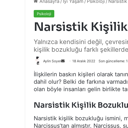
Anasayfa
/
İyi Yaşam
/
Psikoloji
/
Narsistik
Psikoloji
Narsistik Kişil
Yalnızca kendisini değil, çevresi
kişilik bozukluğu farklı şekillerd
Bir
Aylin Soyer
18 Aralık 2022
Son güncelleme: 1
e-
İlişkilerin baskın kişileri olarak tan
posta
dahil olur? Belki de farkına varma
göndermek
olan böyle insanları gelin birlikte t
Narsistik Kişilik Bozukl
Narsistik kişilik bozukluğu ismini, m
Narcissus’tan almıştır. Narcissus, 