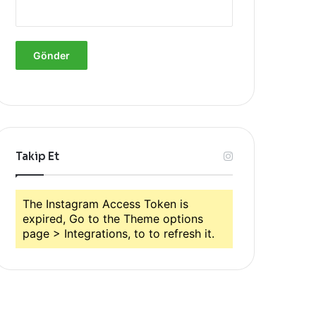
Takip Et
The Instagram Access Token is
expired, Go to the Theme options
page > Integrations, to to refresh it.