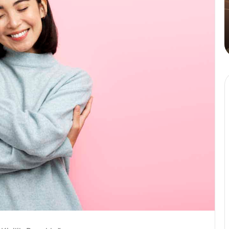
Tahinli
Kahve
24
4 Ağustos 2024
rıldayan Üçlüsü Golden
Cafe Crown’dan İl
Kahve