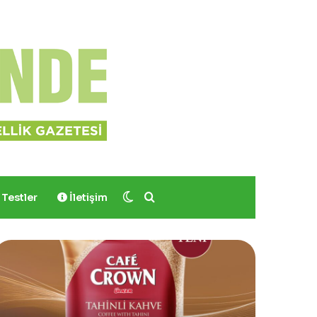
Dış görünümü değiştir
Arama yap ...
Testler
İletişim
Yves
Rocher,
Momo
Bodrum’da
Yer