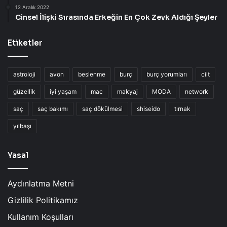
12 Aralık 2022
Cinsel İlişki Sırasında Erkeğin En Çok Zevk Aldığı Şeyler
Etiketler
astroloji
avon
beslenme
burç
burç yorumları
cilt
güzellik
iyi yaşam
mac
makyaj
MODA
network
saç
saç bakımı
saç dökülmesi
shiseido
tırnak
yılbaşı
Yasal
Aydınlatma Metni
Gizlilik Politikamız
Kullanım Koşulları