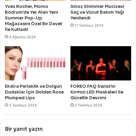
Yves Rocher, Momo
Sinoz Shimmer Mucizevi
Bodrum’da Yer Alan Yeni
Saç ve Vücut Bakım Yağı
Summer Pop-Up
Yenilendi
Mağazasını Özel Bir Davet
11 Temmuz 2024
İle Kutladı!
4 Ağustos 2024
Ekstra Parlaklık ve Dolgun
FOREO FAQ Swiss’in
Dudaklar İçin Golden Rose
Kırmızı LED Maskeleri ile
Plumped Lips
Güzellik Devrimi
3 Temmuz 2024
3 Temmuz 2024
Bir yanıt yazın