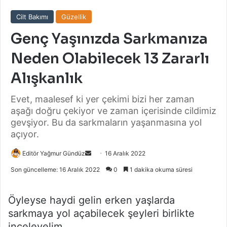
Cilt Bakımı
Güzellik
Genç Yaşınızda Sarkmanıza
Neden Olabilecek 13 Zararlı
Alışkanlık
Evet, maalesef ki yer çekimi bizi her zaman
aşağı doğru çekiyor ve zaman içerisinde cildimiz
gevşiyor. Bu da sarkmaların yaşanmasına yol
açıyor.
Bir
Editör Yağmur Gündüz
16 Aralık 2022
e-
Son güncelleme: 16 Aralık 2022
0
1 dakika okuma süresi
posta
göndermek
Öyleyse haydi gelin erken yaşlarda
sarkmaya yol açabilecek şeyleri birlikte
inceleyelim.