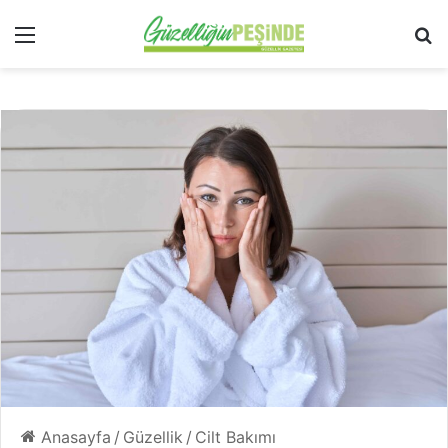
Menü
Ar
Anasayfa
/
Güzellik
/
Cilt Bakımı