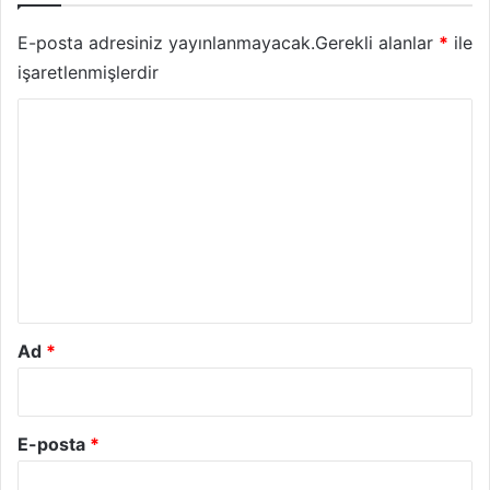
E-posta adresiniz yayınlanmayacak.
Gerekli alanlar
*
ile
işaretlenmişlerdir
Y
o
r
u
m
*
Ad
*
E-posta
*