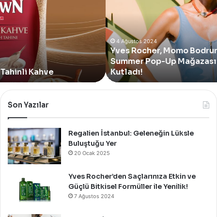
Momo
Bodrum’da
Yer
Alan
Yeni
4 Ağustos 2024
Yves Rocher, Momo Bodrum’da Yer Alan Yeni
Summer
Summer Pop-Up Mağazasını Özel Bir Davet İle
Pop-
Up
Kutladı!
Mağazasını
Özel
Bir
Son Yazılar
Davet
İle
Kutladı!
Regalien İstanbul: Geleneğin Lüksle
Buluştuğu Yer
20 Ocak 2025
Yves Rocher’den Saçlarınıza Etkin ve
Güçlü Bitkisel Formüller ile Yenilik!
7 Ağustos 2024