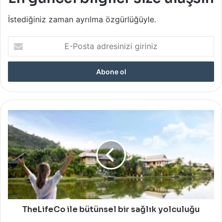
İstediğiniz zaman ayrılma özgürlüğüyle.
E-
Posta
adresinizi
giriniz
TheLifeCo
ile
bütünsel
bir
sağlık
yolculuğu
TheLifeCo ile bütünsel bir sağlık yolculuğu