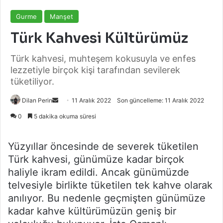
Gurme
Manşet
Türk Kahvesi Kültürümüz
Türk kahvesi, muhteşem kokusuyla ve enfes
lezzetiyle birçok kişi tarafından sevilerek
tüketiliyor.
Bir
Dilan Perin
11 Aralık 2022
Son güncelleme: 11 Aralık 2022
e-
0
5 dakika okuma süresi
posta
göndermek
Yüzyıllar öncesinde de severek tüketilen
Türk kahvesi, günümüze kadar birçok
haliyle ikram edildi. Ancak günümüzde
telvesiyle birlikte tüketilen tek kahve olarak
anılıyor. Bu nedenle geçmişten günümüze
kadar kahve kültürümüzün geniş bir