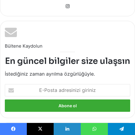
Instagram
Bültene Kaydolun
En güncel bilgiler size ulaşsın
İstediğiniz zaman ayrılma özgürlüğüyle.
E-
Posta
adresinizi
giriniz
Burun
Facebook
X
LinkedIn
WhatsApp
Telegram