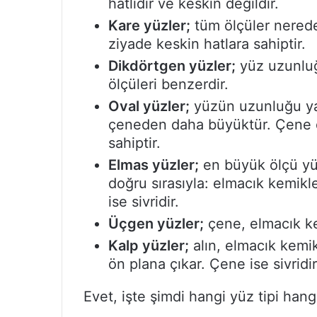
hatlıdır ve keskin değildir.
Kare yüzler;
tüm ölçüler nerede
ziyade keskin hatlara sahiptir.
Dikdörtgen yüzler;
yüz uzunluğ
ölçüleri benzerdir.
Oval yüzler;
yüzün uzunluğu yan
çeneden daha büyüktür. Çene d
sahiptir.
Elmas yüzler;
en büyük ölçü yü
doğru sırasıyla: elmacık kemikl
ise sivridir.
Üçgen yüzler;
çene, elmacık ke
Kalp yüzler;
alın, elmacık kemi
ön plana çıkar. Çene ise sivridir
Evet, işte şimdi hangi yüz tipi hangi