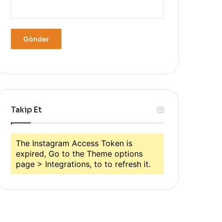
Takip Et
The Instagram Access Token is
expired, Go to the Theme options
page > Integrations, to to refresh it.