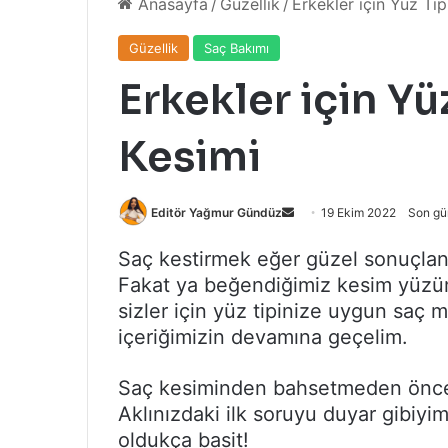
Anasayfa
/
Güzellik
/
Erkekler için Yüz Ti
Güzellik
Saç Bakımı
Erkekler için Yü
Kesimi
Bir
Editör Yağmur Gündüz
19 Ekim 2022
Son gü
e-
Saç kestirmek eğer güzel sonuçlanı
posta
Fakat ya beğendiğimiz kesim yüzü
göndermek
sizler için yüz tipinize uygun saç m
içeriğimizin devamına geçelim.
Saç kesiminden bahsetmeden önce y
Aklınızdaki ilk soruyu duyar gibiyi
oldukça basit!