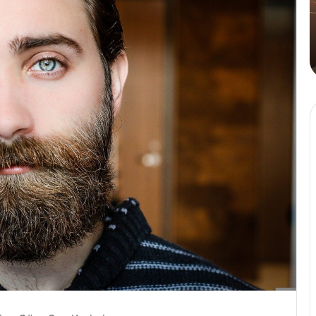
Tahinli
Kahve
4 Ağustos 2024
sü Golden
Cafe Crown’dan İlk ve Tek: Tahi
Kahve