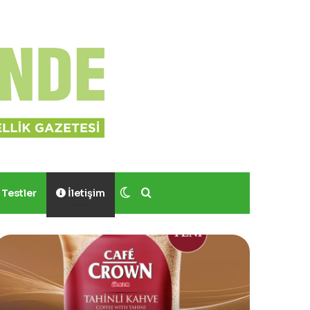
Dış görünümü değiştir
Arama yap ...
Testler
İletişim
Yves
Rocher,
Momo
Bodrum’da
Yer