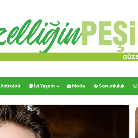
Astroloji
İyi Yaşam
Moda
Sorumluluk
Cafe
Crown’dan
İlk
ve
Tek: