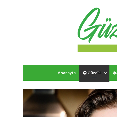
Anasayfa
Güzellik
Yazın
Parıldayan
Üçlüsü
Golden
Rose’da!