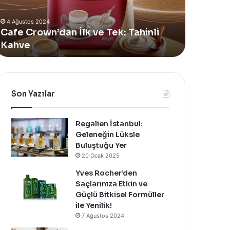
Alan
4 Ağustos 2024
Yeni
Yves Rocher, Momo Bodrum’da Yer
Summer
nli
Alan Yeni Summer Pop-Up Mağazasını
Pop-
Özel Bir Davet İle Kutladı!
Up
Mağazasını
Özel
Bir
Davet
Son Yazılar
İle
Kutladı!
Regalien İstanbul:
Geleneğin Lüksle
Buluştuğu Yer
20 Ocak 2025
Yves Rocher’den
Saçlarınıza Etkin ve
Güçlü Bitkisel Formüller
ile Yenilik!
7 Ağustos 2024