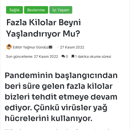
Sağlık
Beslenme
İyi Yaşam
Fazla Kilolar Beyni
Yaşlandırıyor Mu?
Bir
Editör Yağmur Gündüz
27 Kasım 2022
e-
Son güncelleme: 27 Kasım 2022
0
1 dakika okuma süresi
posta
göndermek
Pandeminin başlangıcından
beri süre gelen fazla kilolar
bizleri tehdit etmeye devam
ediyor. Çünkü virüsler yağ
hücrelerini kullanıyor.