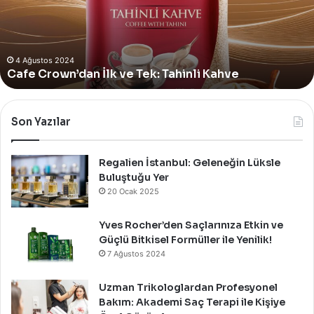
Yer
Alan
Yeni
4 Ağustos 2024
Yves Rocher, Momo Bodrum’da Yer Alan Yeni
Summer
Summer Pop-Up Mağazasını Özel Bir Davet İle
Pop-
Up
Kutladı!
Mağazasını
Özel
Bir
Son Yazılar
Davet
İle
Kutladı!
Regalien İstanbul: Geleneğin Lüksle
Buluştuğu Yer
20 Ocak 2025
Yves Rocher’den Saçlarınıza Etkin ve
Güçlü Bitkisel Formüller ile Yenilik!
7 Ağustos 2024
Uzman Trikologlardan Profesyonel
Bakım: Akademi Saç Terapi ile Kişiye