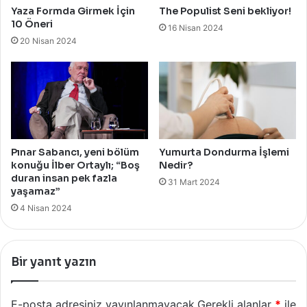
Yaza Formda Girmek İçin
The Populist Seni bekliyor!
10 Öneri
16 Nisan 2024
20 Nisan 2024
Pınar Sabancı, yeni bölüm
Yumurta Dondurma İşlemi
konuğu İlber Ortaylı; “Boş
Nedir?
duran insan pek fazla
31 Mart 2024
yaşamaz”
4 Nisan 2024
Bir yanıt yazın
E-posta adresiniz yayınlanmayacak.
Gerekli alanlar
*
ile