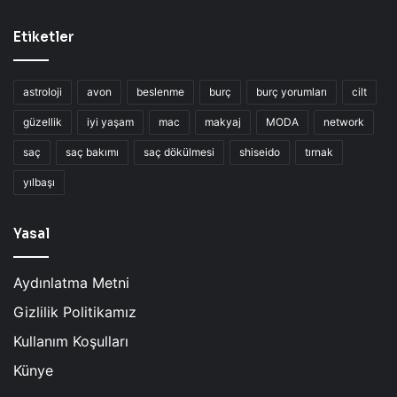
Etiketler
astroloji
avon
beslenme
burç
burç yorumları
cilt
güzellik
iyi yaşam
mac
makyaj
MODA
network
saç
saç bakımı
saç dökülmesi
shiseido
tırnak
yılbaşı
Yasal
Aydınlatma Metni
Gizlilik Politikamız
Kullanım Koşulları
Künye