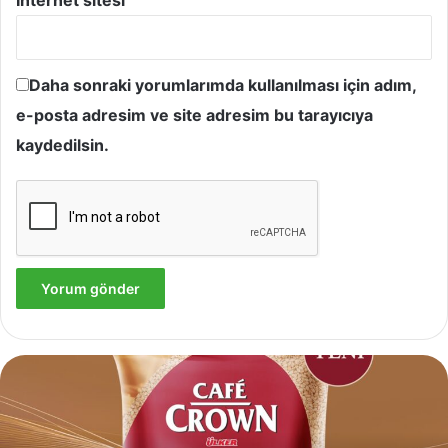
İnternet sitesi
Daha sonraki yorumlarımda kullanılması için adım,
e-posta adresim ve site adresim bu tarayıcıya
kaydedilsin.
Yves
Rocher,
Momo
Bodrum’da