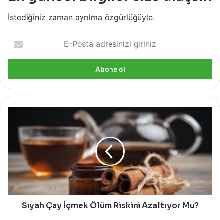
İstediğiniz zaman ayrılma özgürlüğüyle.
E-
Posta
adresinizi
giriniz
Siyah
Çay
İçmek
Ölüm
Riskini
Azaltıyor
Mu?
Siyah Çay İçmek Ölüm Riskini Azaltıyor Mu?