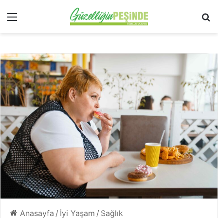
Menü
Ar
Anasayfa
/
İyi Yaşam
/
Sağlık