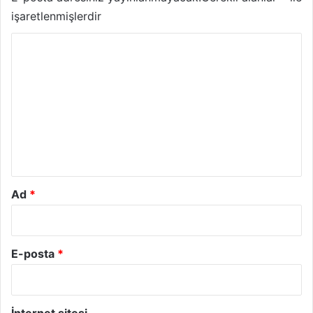
işaretlenmişlerdir
Y
o
r
u
m
*
Ad
*
E-posta
*