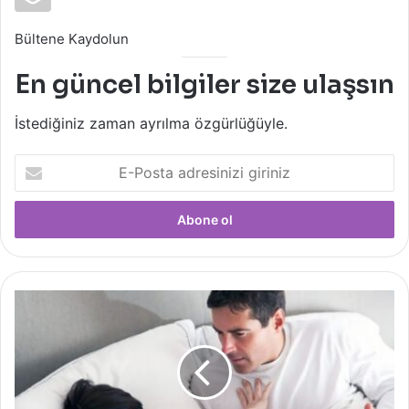
Bültene Kaydolun
En güncel bilgiler size ulaşsın
İstediğiniz zaman ayrılma özgürlüğüyle.
E-
Posta
adresinizi
giriniz
İlişki
Esnasında
Acı
Yaşamanın
Olası
Nedenleri