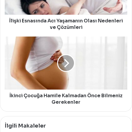
ve
Çö
z
ü
mleri
İlişki Esnasında Acı Yaşamanın Olası Nedenleri
ve Çö
z
ü
mleri
İkinci
Çocuğa
Hamile
Kalmadan
Önce
Bilmeniz
Gerekenler
İkinci Çocuğa Hamile Kalmadan Önce Bilmeniz
Gerekenler
İlgili Makaleler