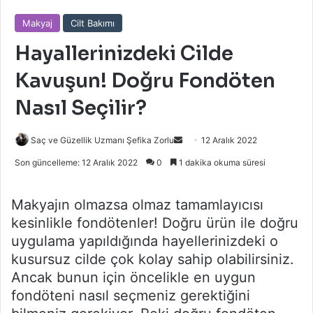
Makyaj
Cilt Bakımı
Hayallerinizdeki Cilde
Kavuşun! Doğru Fondö
ten
Nasıl Se
ç
ilir?
Bir
Saç ve Güzellik Uzmanı Şefika Zorlu
12 Aralık 2022
e-
Son güncelleme: 12 Aralık 2022
0
1 dakika okuma süresi
posta
göndermek
Makyajın olmazsa olmaz tamamlayıcısı
kesinlikle fondötenler! Doğru ürün ile doğru
uygulama yapıldığında hayellerinizdeki o
kusursuz cilde çok kolay sahip olabilirsiniz.
Ancak bunun için öncelikle en uygun
fondöteni nasıl seçmeniz gerektiğini