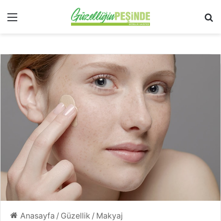
Menü
Ar
Anasayfa
/
Güzellik
/
Makyaj