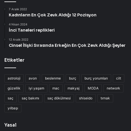
7 Aralık 2022
Kadınların En Çok Zevk Aldığı 12 Pozisyon
4 Nisan 2024
İnci Taneleri replikleri
12 Aralık 2022
Cinsel İlişki Sırasında Erkeğin En Çok Zevk Aldığı Şeyler
Etiketler
astroloji
avon
beslenme
burç
burç yorumları
cilt
güzellik
iyi yaşam
mac
makyaj
MODA
network
saç
saç bakımı
saç dökülmesi
shiseido
tırnak
yılbaşı
Yasal