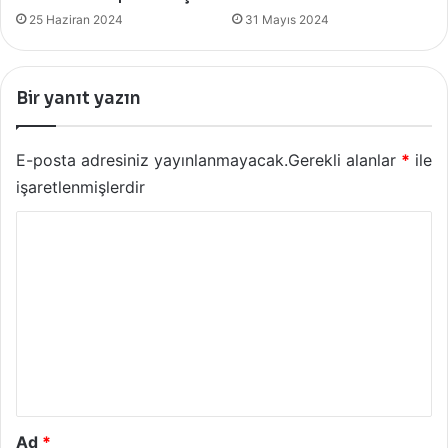
25 Haziran 2024
31 Mayıs 2024
Bir yanıt yazın
E-posta adresiniz yayınlanmayacak.
Gerekli alanlar
*
ile
işaretlenmişlerdir
Y
o
r
u
m
*
Ad
*