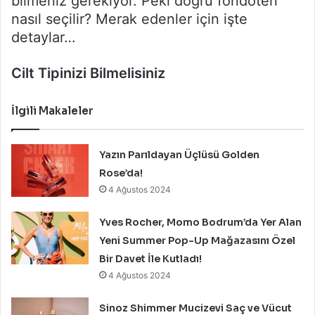
bilmeniz gerekiyor. Peki doğru fondöten
nasıl seçilir? Merak edenler için işte
detaylar…
Cilt Tipinizi Bilmelisiniz
İlgili Makaleler
Yazın Parıldayan Üçlüsü Golden
Rose’da!
4 Ağustos 2024
Yves Rocher, Momo Bodrum’da Yer Alan
Yeni Summer Pop-Up Mağazasını Özel
Bir Davet İle Kutladı!
4 Ağustos 2024
Sinoz Shimmer Mucizevi Saç ve Vücut