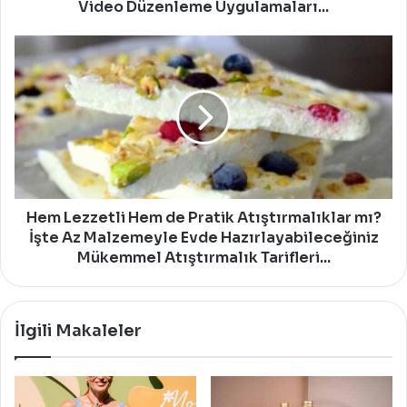
Düzenleme
Video Düzenleme Uygulamaları...
Uygulamaları...
Hem
Lezzetli
Hem
de
Pratik
Atıştırmalıklar
mı?
İşte
Az
Malzemeyle
Hem Lezzetli Hem de Pratik Atıştırmalıklar mı?
Evde
İşte Az Malzemeyle Evde Hazırlayabileceğiniz
Hazırlayabileceğiniz
Mükemmel Atıştırmalık Tarifleri...
Mükemmel
Atıştırmalık
Tarifleri...
İlgili Makaleler