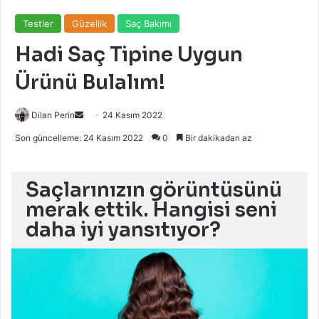
Testler
Güzellik
Saç Bakımı
Hadi Saç Tipine Uygun
Ürünü Bulalım!
Bir
Dilan Perin
24 Kasım 2022
e-
Son güncelleme: 24 Kasım 2022
0
Bir dakikadan az
posta
göndermek
Saçlarınızın görüntüsünü
merak ettik. Hangisi seni
daha iyi yansıtıyor?