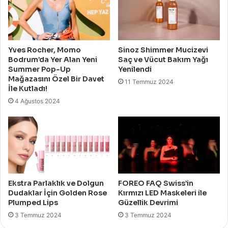
Yves Rocher, Momo
Sinoz Shimmer Mucizevi
Bodrum’da Yer Alan Yeni
Saç ve Vücut Bakım Yağı
Summer Pop-Up
Yenilendi
Mağazasını Özel Bir Davet
11 Temmuz 2024
İle Kutladı!
4 Ağustos 2024
Ekstra Parlaklık ve Dolgun
FOREO FAQ Swiss’in
Dudaklar İçin Golden Rose
Kırmızı LED Maskeleri ile
Plumped Lips
Güzellik Devrimi
3 Temmuz 2024
3 Temmuz 2024