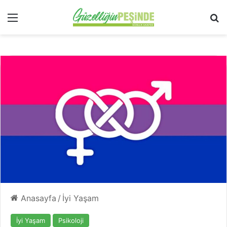
Menü
Ar
Anasayfa
/
İyi Yaşam
İyi Yaşam
Psikoloji