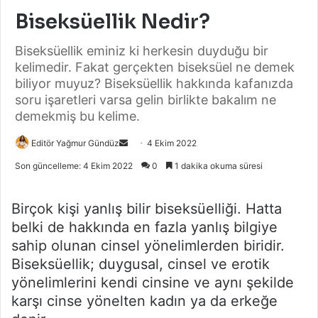
Biseksüellik Nedir?
Biseksüellik eminiz ki herkesin duyduğu bir
kelimedir. Fakat gerçekten biseksüel ne demek
biliyor muyuz? Biseksüellik hakkında kafanızda
soru işaretleri varsa gelin birlikte bakalım ne
demekmiş bu kelime.
Bir
Editör Yağmur Gündüz
4 Ekim 2022
e-
Son güncelleme: 4 Ekim 2022
0
1 dakika okuma süresi
posta
göndermek
Birçok kişi yanlış bilir biseksüelliği. Hatta
belki de hakkında en fazla yanlış bilgiye
sahip olunan cinsel yönelimlerden biridir.
Biseksüellik; duygusal, cinsel ve erotik
yönelimlerini kendi cinsine ve aynı şekilde
karşı cinse yönelten kadın ya da erkeğe