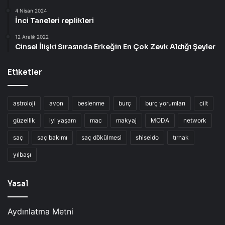
4 Nisan 2024
İnci Taneleri replikleri
12 Aralık 2022
Cinsel İlişki Sırasında Erkeğin En Çok Zevk Aldığı Şeyler
Etiketler
astroloji
avon
beslenme
burç
burç yorumları
cilt
güzellik
iyi yaşam
mac
makyaj
MODA
network
saç
saç bakımı
saç dökülmesi
shiseido
tırnak
yılbaşı
Yasal
Aydınlatma Metni