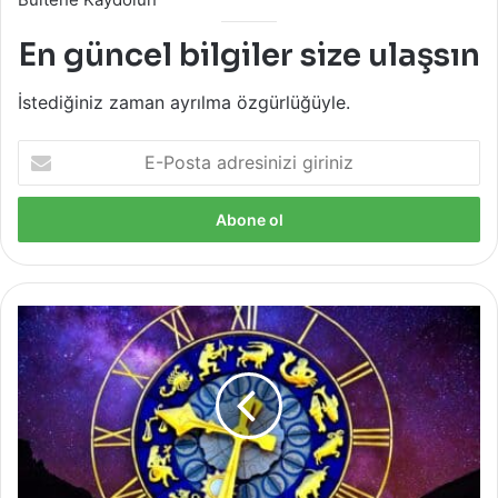
En güncel bilgiler size ulaşsın
İstediğiniz zaman ayrılma özgürlüğüyle.
E-
Posta
adresinizi
giriniz
9
Ekim
Pazar
Günü
Koç
Burcunda
Gelişecek
Olan