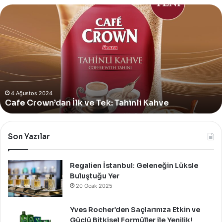
Yves
Rocher,
Momo
Bodrum’da
Yer
Alan
Yeni
4 Ağustos 2024
Yves Rocher, Momo Bodrum’da Yer Alan Yeni
Summer
Summer Pop-Up Mağazasını Özel Bir Davet İle
Pop-
Up
Kutladı!
Mağazasını
Özel
Bir
Son Yazılar
Davet
İle
Kutladı!
Regalien İstanbul: Geleneğin Lüksle
Buluştuğu Yer
20 Ocak 2025
Yves Rocher’den Saçlarınıza Etkin ve
Güçlü Bitkisel Formüller ile Yenilik!