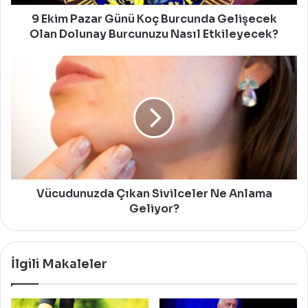
Dolunay
Burcunuzu
9 Ekim Pazar Günü Koç Burcunda Gelişecek
Nasıl
Olan Dolunay Burcunuzu Nasıl Etkileyecek?
Etkileyecek?
Vücudunuzda
Çıkan
Sivilceler
Ne
Anlama
Geliyor?
Vücudunuzda Çıkan Sivilceler Ne Anlama
Geliyor?
İlgili Makaleler