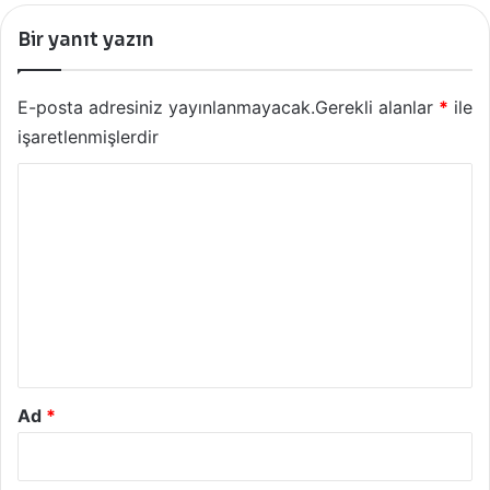
Bir yanıt yazın
E-posta adresiniz yayınlanmayacak.
Gerekli alanlar
*
ile
işaretlenmişlerdir
Y
o
r
u
m
*
Ad
*