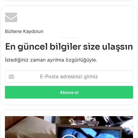
Bültene Kaydolun
En güncel bilgiler size ulaşsın
İstediğiniz zaman ayrılma özgürlüğüyle.
E-
Posta
adresinizi
giriniz
Mesafeler
Aşka
Engel