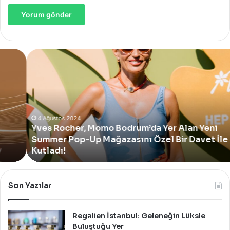
Yves
Rocher,
Momo
Bodrum’da
Yer
Alan
Yeni
4 Ağustos 2024
Yves Rocher, Momo Bodrum’da Yer Alan Yeni
Summer
Summer Pop-Up Mağazasını Özel Bir Davet İle
Pop-
Up
Kutladı!
Mağazasını
Özel
Bir
Son Yazılar
Davet
İle
Kutladı!
Regalien İstanbul: Geleneğin Lüksle
Buluştuğu Yer