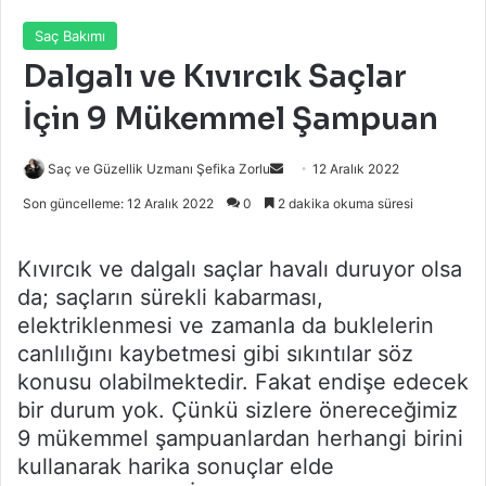
Saç Bakımı
Dalgalı ve Kıvırcık Saçlar
İçin 9 Mükemmel Şampuan
Bir
Saç ve Güzellik Uzmanı Şefika Zorlu
12 Aralık 2022
e-
Son güncelleme: 12 Aralık 2022
0
2 dakika okuma süresi
posta
göndermek
Kıvırcık ve dalgalı saçlar havalı duruyor olsa
da; saçların sürekli kabarması,
elektriklenmesi ve zamanla da buklelerin
canlılığını kaybetmesi gibi sıkıntılar söz
konusu olabilmektedir. Fakat endişe edecek
bir durum yok. Çünkü sizlere önereceğimiz
9 mükemmel şampuanlardan herhangi birini
kullanarak harika sonuçlar elde