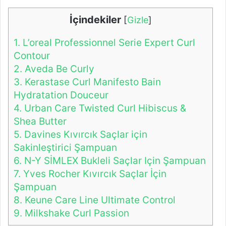
İçindekiler
[
Gizle
]
1.
L’oreal Professionnel Serie Expert Curl
Contour
2.
Aveda Be Curly
3.
Kerastase Curl Manifesto Bain
Hydratation Douceur
4.
Urban Care Twisted Curl Hibiscus &
Shea Butter
5.
Davines Kıvırcık Saçlar için
Sakinleştirici Şampuan
6.
N-Y SİMLEX Bukleli Saçlar Için Şampuan
7.
Yves Rocher Kıvırcık Saçlar İçin
Şampuan
8.
Keune Care Line Ultimate Control
9.
Milkshake Curl Passion