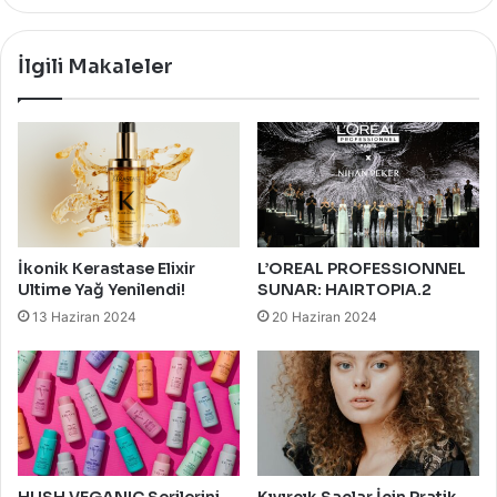
Şekilleri
İlgili Makaleler
İkonik Kerastase Elixir
L’OREAL PROFESSIONNEL
Ultime Yağ Yenilendi!
SUNAR: HAIRTOPIA.2
13 Haziran 2024
20 Haziran 2024
HUSH VEGANIC Serilerini
Kıvırcık Saçlar İçin Pratik