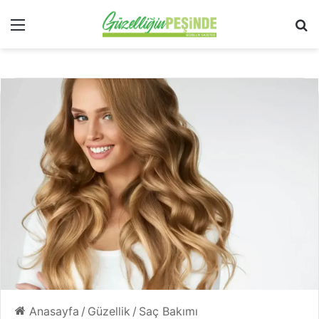
Menü
Ar
Anasayfa
/
Güzellik
/
Saç Bakımı