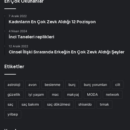
En Çok Okunanlar
7 Aralık 2022
Kadınların En Çok Zevk Aldığı 12 Pozisyon
4 Nisan 2024
İnci Taneleri replikleri
12 Aralık 2022
Cinsel İlişki Sırasında Erkeğin En Çok Zevk Aldığı Şeyler
Etiketler
astroloji
avon
beslenme
burç
burç yorumları
cilt
güzellik
iyi yaşam
mac
makyaj
MODA
network
saç
saç bakımı
saç dökülmesi
shiseido
tırnak
yılbaşı