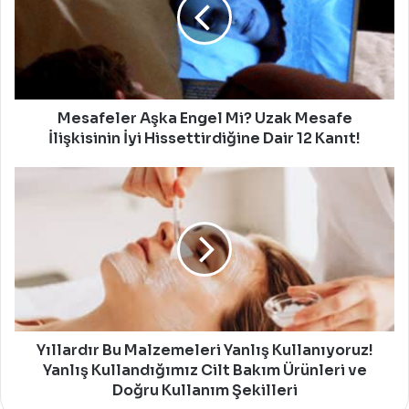
Mi?
Uzak
Mesafe
İlişkisinin
İyi
Hissettirdiğine
Dair
Mesafeler Aşka Engel Mi? Uzak Mesafe
12
İlişkisinin İyi Hissettirdiğine Dair 12 Kanıt!
Kanıt!
Yıllardır
Bu
Malzemeleri
Yanlış
Kullanıyoruz!
Yanlış
Kullandığımız
Cilt
Bakım
Ürünleri
Yıllardır Bu Malzemeleri Yanlış Kullanıyoruz!
ve
Yanlış Kullandığımız Cilt Bakım Ürünleri ve
Doğru
Doğru Kullanım Şekilleri
Kullanım