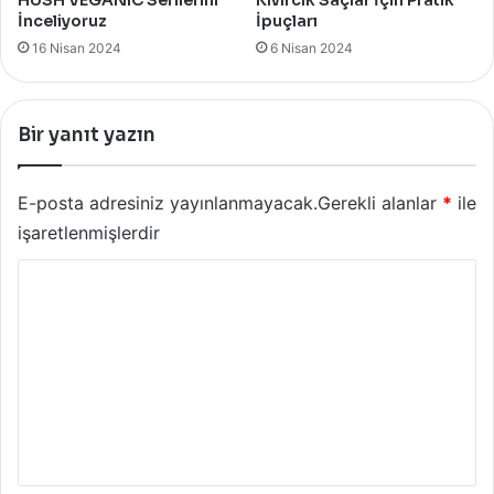
İnceliyoruz
İpuçları
16 Nisan 2024
6 Nisan 2024
Bir yanıt yazın
E-posta adresiniz yayınlanmayacak.
Gerekli alanlar
*
ile
işaretlenmişlerdir
Y
o
r
u
m
*