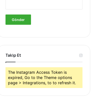
Takip Et
The Instagram Access Token is
expired, Go to the Theme options
page > Integrations, to to refresh it.