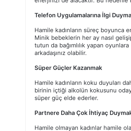
enerjinizi de alacaktır. Bu nedenle 
Telefon Uygulamalarına İlgi Duym
Hamile kadınların süreç boyunca en 
Minik bebeklerin her ay nasıl gel
tutun da bağımlılık yapan oyunlara
arkadaşınız olabilir.
S
ü
per G
üç
ler Kazanmak
Hamile kadınların koku duyuları da
birinin içtiği alkolün kokusunu oday
süper güç elde ederler.
Partnere Daha
Ç
ok İhtiya
ç
Duyma
Hamile olmayan kadınlar hamile ola