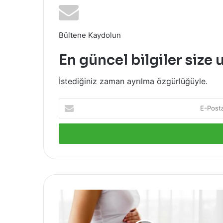
Bültene Kaydolun
En güncel bilgiler size 
İstediğiniz zaman ayrılma özgürlüğüyle.
E-
Posta
adresinizi
giriniz
İkinci
Çocuğa
Hamile