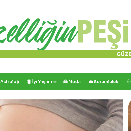
Astroloji
İyi Yaşam
Moda
Sorumluluk
Cafe
Crown’dan
İlk
ve
Tek: