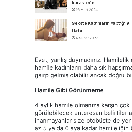
karakterler
16 Mart 2024
Sekste Kadınların Yaptığı 9
Hata
4 Şubat 2023
Evet, yanlış duymadınız. Hamilelik
hamile kadınların daha sık hapşırma
gairp gelmiş olabilir ancak doğru bir
Hamile Gibi G
ö
r
ü
nmeme
4 aylık hamile olmanıza karşın çok
görülebilecek enteresan belirtiler 
inanmayanlar size otobüste de yer 
az 5 ya da 6 aya kadar hamileliğin 