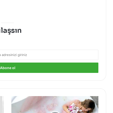
ulaşsın
Hamilelikte
Banyo
Yaparken