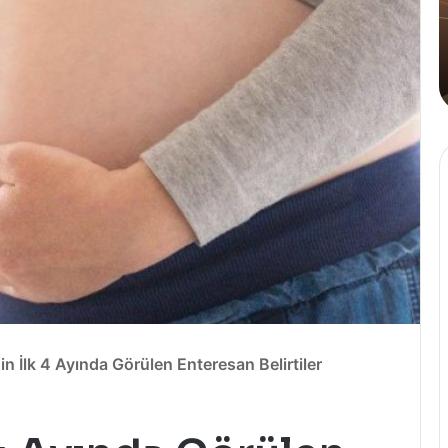
Tahinli
Kahve
4 Ağustos 2024
n Üçlüsü Golden
Cafe Crown’dan İlk ve Tek
Kahve
in İlk 4 Ayında Gö
r
ü
len Enteresan Belirtiler