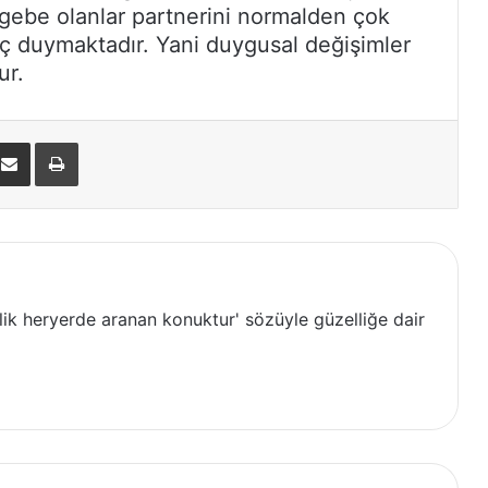
gebe olanlar partnerini normalden çok
ç duymaktadır. Yani duygusal değişimler
ur.
nterest
E-Posta ile paylaş
Yazdır
lik heryerde aranan konuktur' sözüyle güzelliğe dair