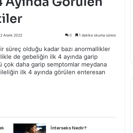
 4 Ayında Gö
r
ü
len
iler
2 Aralık 2022
0
1 dakika okuma süresi
ir süreç olduğu kadar bazı anormallikler
ikle de gebeliğin ilk 4 ayında garip
nkü çok daha garip semptomlar meydana
ileliğin ilk 4 ayında görülen enteresan
ek
İnterseks Nedir?