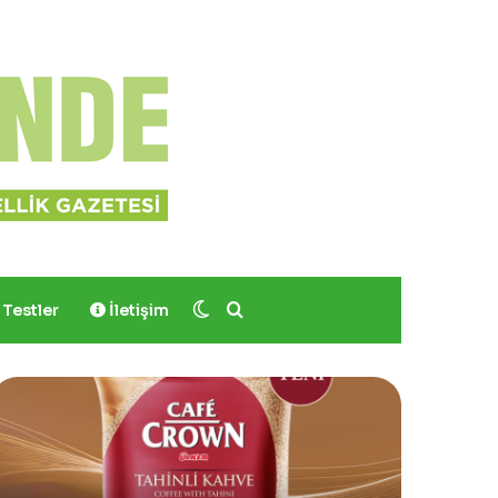
Dış görünümü değiştir
Arama yap ...
Testler
İletişim
Yves
Rocher,
Momo
Bodrum’da
Yer