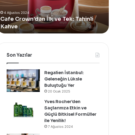
Alan
4 Ağustos 2024
Yeni
Yves Rocher, Momo Bodrum’da Y
Summer
: Tahinli
Alan Yeni Summer Pop-Up Mağaza
Pop-
Özel Bir Davet İle Kutladı!
Up
Mağazasını
Özel
Bir
Davet
Son Yazılar
İle
Kutladı!
Regalien İstanbul:
Geleneğin Lüksle
Buluştuğu Yer
20 Ocak 2025
Yves Rocher’den
Saçlarınıza Etkin ve
Güçlü Bitkisel Formüller
ile Yenilik!
7 Ağustos 2024