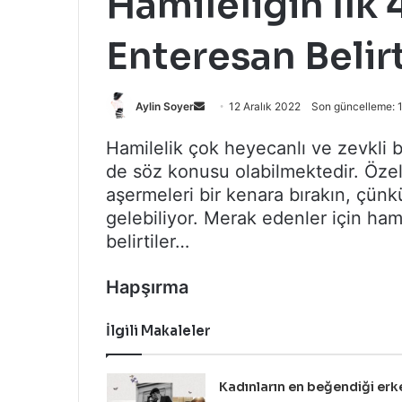
Hamileliğin İlk
Enteresan Belirt
Bir
Aylin Soyer
12 Aralık 2022
Son güncelleme: 1
e-
Hamilelik çok heyecanlı ve zevkli b
posta
de söz konusu olabilmektedir. Özell
göndermek
aşermeleri bir kenara bırakın, çü
gelebiliyor. Merak edenler için ham
belirtiler…
Hapşırma
İlgili Makaleler
Kadınların en beğendiği erk