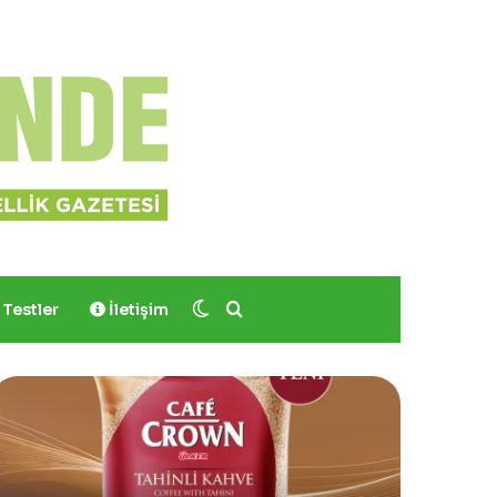
Dış görünümü değiştir
Arama yap ...
Testler
İletişim
Yves
Rocher,
Momo
Bodrum’da
Yer