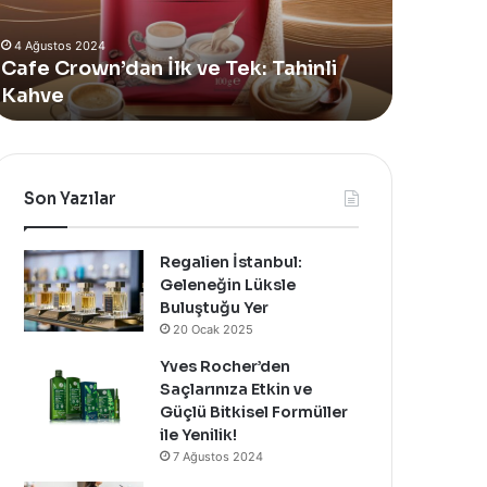
Alan
4 Ağustos 2024
Yeni
Yves Rocher, Momo Bodrum’da Yer
Summer
hinli
Alan Yeni Summer Pop-Up Mağazasın
Pop-
Özel Bir Davet İle Kutladı!
Up
Mağazasını
Özel
Bir
Davet
Son Yazılar
İle
Kutladı!
Regalien İstanbul:
Geleneğin Lüksle
Buluştuğu Yer
20 Ocak 2025
Yves Rocher’den
Saçlarınıza Etkin ve
Güçlü Bitkisel Formüller
ile Yenilik!
7 Ağustos 2024