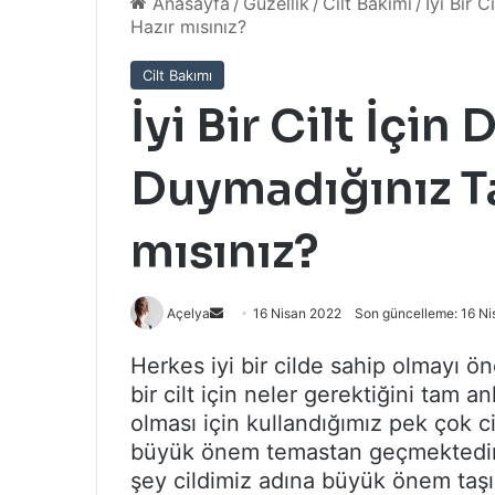
Anasayfa
/
Güzellik
/
Cilt Bakımı
/
İyi Bir 
Hazır mısınız?
Cilt Bakımı
İyi Bir Cilt İçi
Duymadığınız Ta
mısınız?
Bir
Açelya
16 Nisan 2022
Son güncelleme: 16 N
e-
Herkes iyi bir cilde sahip olmayı ö
posta
bir cilt için neler gerektiğini tam a
göndermek
olması için kullandığımız pek çok ci
büyük önem temastan geçmektedir.
şey cildimiz adına büyük önem taşı