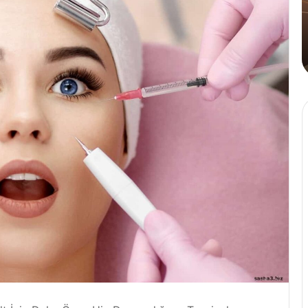
Tahinli
Kahve
4 Ağustos 2024
lüsü Golden
Cafe Crown’dan İlk ve Tek: Ta
Kahve