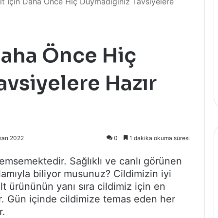
Cilt İçin Daha Önce Hiç Duymadığınız Tavsiyelere
n Daha Önce Hiç
vsiyelere Hazır
isan 2022
0
1 dakika okuma süresi
nemsemektedir. Sağlıklı ve canlı görünen
nlamıyla biliyor musunuz? Cildimizin iyi
lt ürününün yanı sıra cildimiz için en
 Gün içinde cildimize temas eden her
r.