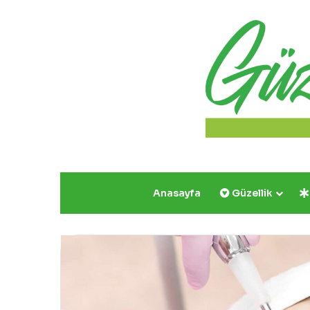
Anasayfa
Güzellik
Yazın
Parıldayan
Üçlüsü
Golden
Rose’da!