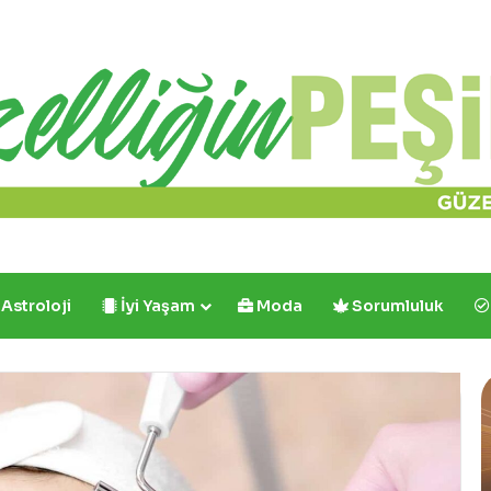
Astroloji
İyi Yaşam
Moda
Sorumluluk
Cafe
Crown’dan
İlk
ve
Tek: