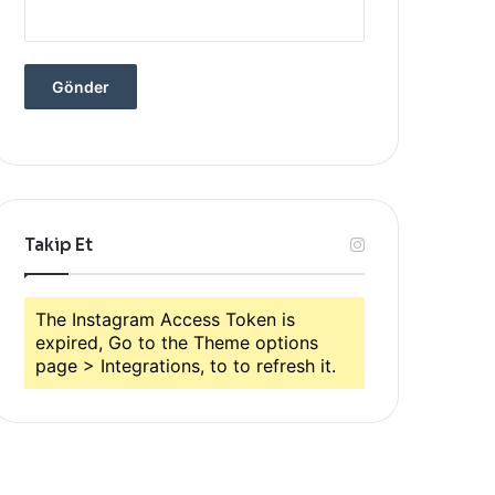
Takip Et
The Instagram Access Token is
expired, Go to the Theme options
page > Integrations, to to refresh it.