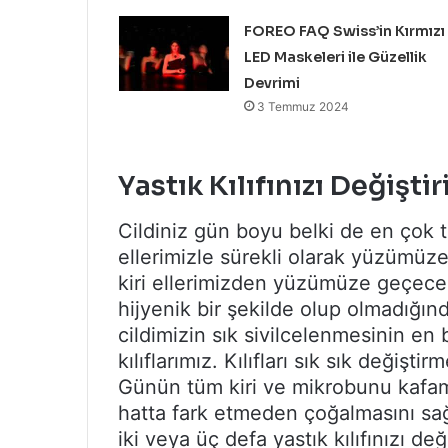
FOREO FAQ Swiss’in Kırmızı
LED Maskeleri ile Güzellik
Devrimi
3 Temmuz 2024
Yastık Kılıfınızı Değiştir
Cildiniz gün boyu belki de en çok te
ellerimizle sürekli olarak yüzümü
kiri ellerimizden yüzümüze geçec
hijyenik bir şekilde olup olmadığın
cildimizin sık sivilcelenmesinin en
kılıflarımız. Kılıfları sık sık değiş
Günün tüm kiri ve mikrobunu kafamı
hatta fark etmeden çoğalmasını sağl
iki veya üç defa yastık kılıfınızı d