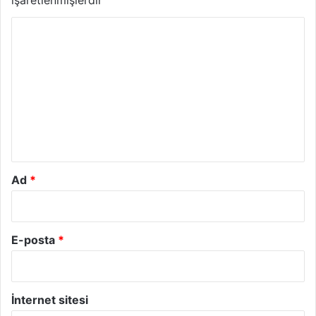
işaretlenmişlerdir
Y
o
r
u
m
*
Ad
*
E-posta
*
İnternet sitesi