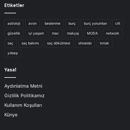
Etiketler
astroloji
avon
beslenme
burç
burç yorumları
cilt
güzellik
iyi yaşam
mac
makyaj
MODA
network
saç
saç bakımı
saç dökülmesi
shiseido
tırnak
yılbaşı
Yasal
Aydınlatma Metni
Gizlilik Politikamız
Kullanım Koşulları
Künye