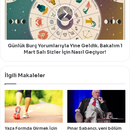
Yorumlarıyla
Yine
Geldik.
Bakalım
1
Mart
Salı
Sizler
Günlük Burç Yorumlarıyla Yine Geldik. Bakalım 1
İçin
Mart Salı Sizler İçin Nasıl Geçiyor!
Nasıl
Geçiyor!
İlgili Makaleler
Yaza Formda Girmek İçin
Pınar Sabancı, yeni bölüm