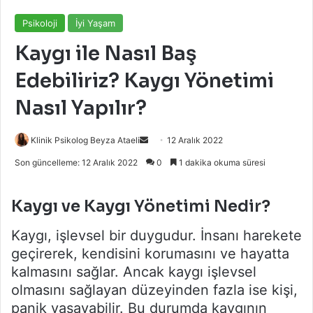
Psikoloji
İyi Yaşam
Kaygı ile Nasıl Baş
Edebiliriz? Kaygı Yönetimi
Nasıl Yapılır?
Bir
Klinik Psikolog Beyza Ataeli
12 Aralık 2022
e-
Son güncelleme: 12 Aralık 2022
0
1 dakika okuma süresi
posta
göndermek
Kaygı ve Kaygı Yönetimi Nedir?
Kaygı, işlevsel bir duygudur. İnsanı harekete
geçirerek, kendisini korumasını ve hayatta
kalmasını sağlar. Ancak kaygı işlevsel
olmasını sağlayan düzeyinden fazla ise kişi,
panik yaşayabilir. Bu durumda kaygının