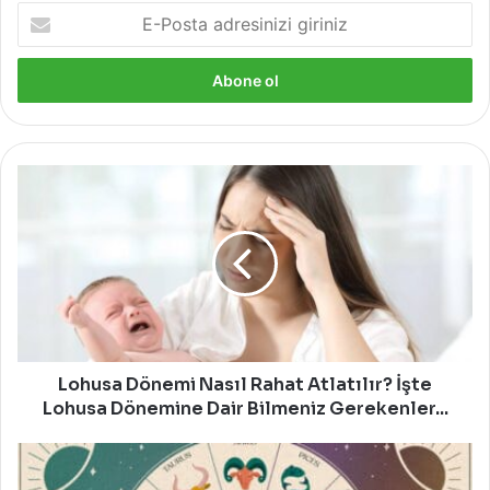
E-
Posta
adresinizi
giriniz
Lohusa
Dönemi
Nasıl
Rahat
Atlatılır?
İşte
Lohusa
Dönemine
Dair
Bilmeniz
Lohusa Dönemi Nasıl Rahat Atlatılır? İşte
Gerekenler...
Lohusa Dönemine Dair Bilmeniz Gerekenler...
Günlük
Burç