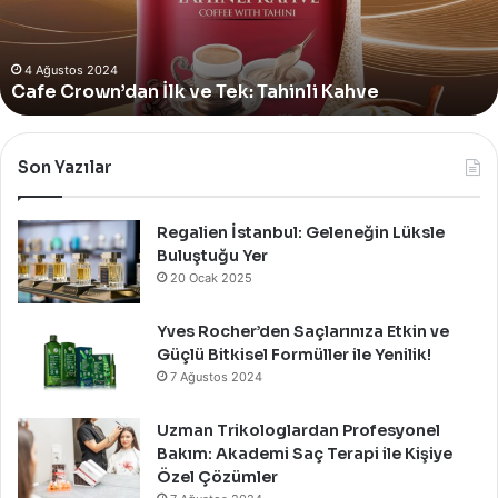
Yeni
4 Ağustos 2024
Yves Rocher, Momo Bodrum’da Yer Alan Yeni
Summer
Summer Pop-Up Mağazasını Özel Bir Davet İle
Pop-
Up
Kutladı!
Mağazasını
Özel
Bir
Son Yazılar
Davet
İle
Kutladı!
Regalien İstanbul: Geleneğin Lüksle
Buluştuğu Yer
20 Ocak 2025
Yves Rocher’den Saçlarınıza Etkin ve
Güçlü Bitkisel Formüller ile Yenilik!
7 Ağustos 2024
Uzman Trikologlardan Profesyonel
Bakım: Akademi Saç Terapi ile Kişiye
Özel Çözümler