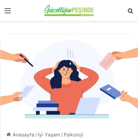
Menü
Ar
Anasayfa
/
İyi Yaşam
/
Psikoloji