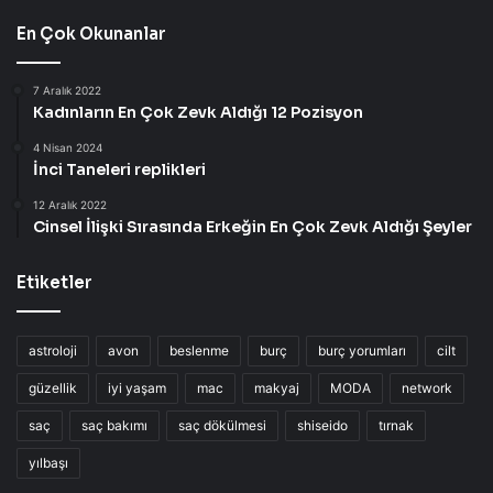
En Çok Okunanlar
7 Aralık 2022
Kadınların En Çok Zevk Aldığı 12 Pozisyon
4 Nisan 2024
İnci Taneleri replikleri
12 Aralık 2022
Cinsel İlişki Sırasında Erkeğin En Çok Zevk Aldığı Şeyler
Etiketler
astroloji
avon
beslenme
burç
burç yorumları
cilt
güzellik
iyi yaşam
mac
makyaj
MODA
network
saç
saç bakımı
saç dökülmesi
shiseido
tırnak
yılbaşı