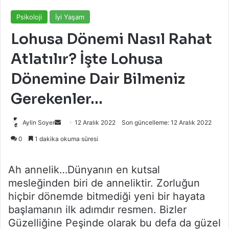
Psikoloji
İyi Yaşam
Lohusa Dönemi Nasıl Rahat
Atlatılır? İşte Lohusa
Dönemine Dair Bilmeniz
Gerekenler…
Bir
Aylin Soyer
12 Aralık 2022
Son güncelleme: 12 Aralık 2022
e-
0
1 dakika okuma süresi
posta
göndermek
Ah annelik…Dünyanın en kutsal
mesleğinden biri de anneliktir. Zorluğun
hiçbir dönemde bitmediği yeni bir hayata
başlamanın ilk adımdır resmen. Bizler
Güzelliğine Peşinde olarak bu defa da güzel