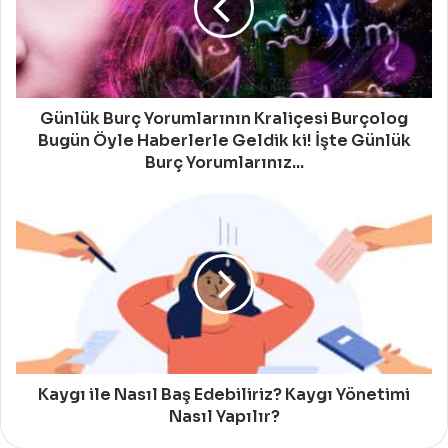
Burçolog
Bugün
Öyle
Haberlerle
Geldik
ki!
Günlük Burç Yorumlarının Kraliçesi Burçolog
İşte
Bugün Öyle Haberlerle Geldik ki! İşte Günlük
Günlük
Burç Yorumlarınız...
Burç
Yorumlarınız...
Kaygı
ile
Nasıl
Baş
Edebiliriz?
Kaygı
Yönetimi
Nasıl
Yapılır?
Kaygı ile Nasıl Baş Edebiliriz? Kaygı Yönetimi
Nasıl Yapılır?