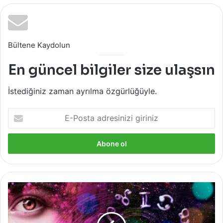
Bültene Kaydolun
En güncel bilgiler size ulaşsın
İstediğiniz zaman ayrılma özgürlüğüyle.
E-
Posta
adresinizi
giriniz
Günlük
Burç
Yorumlarının
Kraliçesi