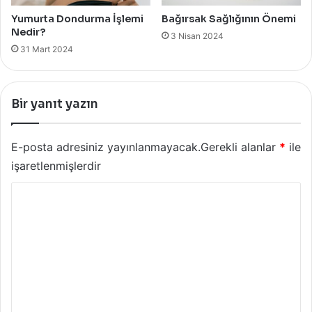
Yumurta Dondurma İşlemi
Bağırsak Sağlığının Önemi
Nedir?
3 Nisan 2024
31 Mart 2024
Bir yanıt yazın
E-posta adresiniz yayınlanmayacak.
Gerekli alanlar
*
ile
işaretlenmişlerdir
Y
o
r
u
m
*