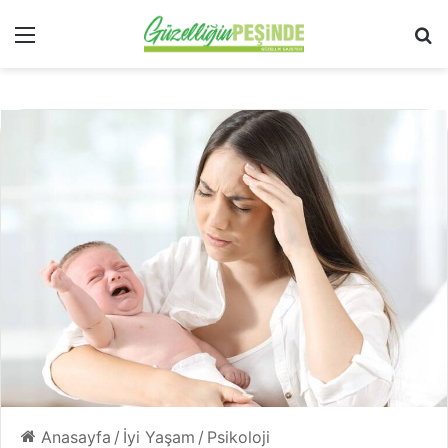
Menü
Ar
Anasayfa
/
İyi Yaşam
/
Psikoloji