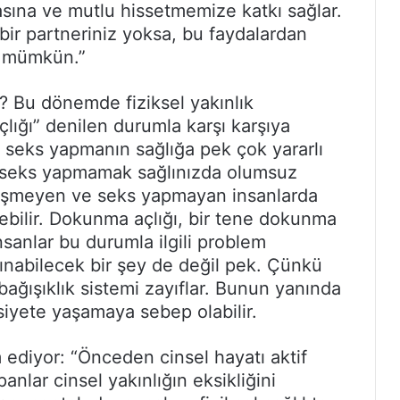
asına ve mutlu hissetmemize katkı sağlar.
 bir partneriniz yoksa, bu faydalardan
a mümkün.”
 Bu dönemde fiziksel yakınlık
lığı” denilen durumla karşı karşıya
e seks yapmanın sağlığa pek çok yararlı
e seks yapmamak sağlınızda olumsuz
evişmeyen ve seks yapmayan insanlarda
bilir. Dokunma açlığı, bir tene dokunma
nsanlar bu durumla ilgili problem
lınabilecek bir şey de değil pek. Çünkü
ağışıklık sistemi zayıflar. Bunun yanında
iyete yaşamaya sebep olabilir.
ediyor: “Önceden cinsel hayatı aktif
nlar cinsel yakınlığın eksikliğini