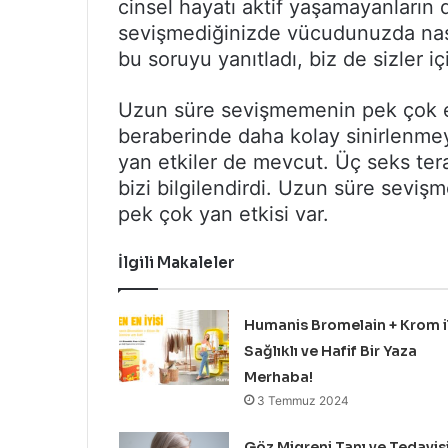
cinsel hayatı aktif yaşamayanların
göndermek
sevişmediğinizde vücudunuzda nas
bu soruyu yanıtladı, biz de sizler iç
Uzun süre sevişmemenin pek çok e
beraberinde daha kolay sinirlenmey
yan etkiler de mevcut. Üç seks terap
bizi bilgilendirdi. Uzun süre sev
pek çok yan etkisi var.
İlgili Makaleler
Humanis Bromelain + Krom i
Sağlıklı ve Hafif Bir Yaza
Merhaba!
3 Temmuz 2024
Göz Migreni Tanı ve Tedavis