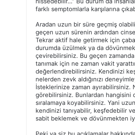
hissedebilir…” Bu durum da insanlar
farklı semptomlarla karşılarına çıkabi
Aradan uzun bir süre geçmiş olabili
geçen uzun sürenin ardından cinsel 
Tekrar aktif hale getirmek için çab
durumda üzülmek ya da dövünmek 
çevirebilirsiniz. Bu geçen zamanda k
tanımak için ne zaman vakit yaratt
değerlendirebilirsiniz. Kendinizi ke
nelerden zevk aldığınızı deneyimley
İsteklerinize zaman ayırabilirsiniz. 
görebilirsiniz. Bunlardan hangisini 
sıralamaya koyabilirsiniz. Yani uzu
kendinizi tanıyabilir, keşfedebilir ve
sabit beklemek ve dövünmekten iyidi
Peki ya siz bu açıklamalar hakkın