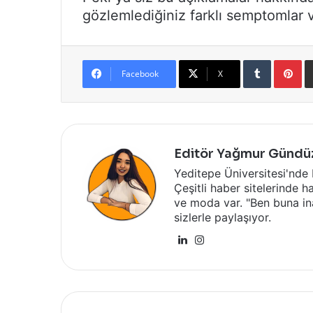
gözlemlediğiniz farklı semptomlar 
Tumblr
Pi
Facebook
X
Editör Yağmur Gündü
Yeditepe Üniversitesi'nde
Çeşitli haber sitelerinde ha
ve moda var. "Ben buna ina
sizlerle paylaşıyor.
LinkedIn
Instagram