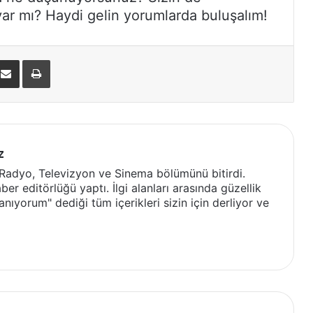
var mı? Haydi gelin yorumlarda buluşalım!
nterest
E-Posta ile paylaş
Yazdır
z
 Radyo, Televizyon ve Sinema bölümünü bitirdi.
ber editörlüğü yaptı. İlgi alanları arasında güzellik
nıyorum" dediği tüm içerikleri sizin için derliyor ve