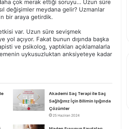
 daha çok merak ettiği soruyu… Uzun süre
ıl değişimler meydana gelir? Uzmanlar
in bir araya getirdik.
tkisi var. Uzun süre sevişmek
e yol açıyor. Fakat bunun dışında başka
isti ve psikolog, yaptıkları açıklamalarla
işmemenin uykusuzluktan anksiyeteye kadar
le
Akademi Saç Terapi ile Saç
Sağlığınız İçin Bilimin Işığında
Çözümler
25 Haziran 2024
i
Maden Suyunun Faydaları