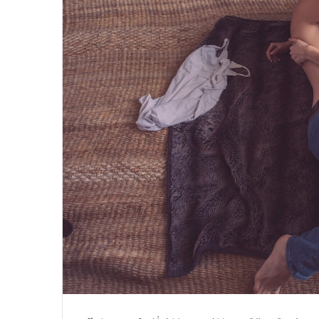
4 Ağustos 2024
n vazgeçilmezi
Yazın Parıldayan Üçlüsü
Rose’da!