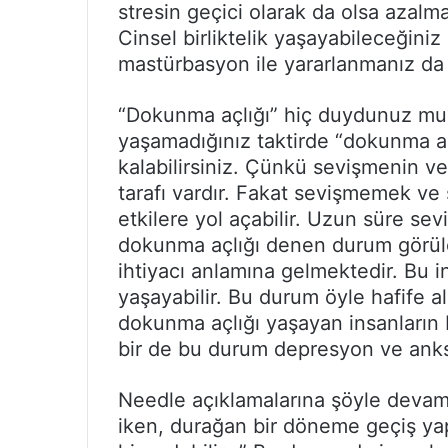
stresin geçici olarak da olsa azalm
Cinsel birliktelik yaşayabileceğiniz
mastürbasyon ile yararlanmanız d
“Dokunma açlığı” hiç duydunuz mu?
yaşamadığınız taktirde “dokunma aç
kalabilirsiniz. Çünkü sevişmenin v
tarafı vardır. Fakat sevişmemek v
etkilere yol açabilir. Uzun süre s
dokunma açlığı denen durum görüle
ihtiyacı anlamına gelmektedir. Bu i
yaşayabilir. Bu durum öyle hafife a
dokunma açlığı yaşayan insanların b
bir de bu durum depresyon ve anks
Needle açıklamalarına şöyle devam 
iken, durağan bir döneme geçiş yapa