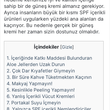
sahip bir de güneş kremi almanız gerekiyor.
Ayrıca insanların büyük bir kısmı SPF içerikli
ürünleri uygularken yüzdeki ana alanları da
kaçırıyor. Bu nedenle gerçek bir güneş
kremi her zaman sizin dostunuz olmalıdır.
İçindekiler
[
Gizle
]
1.
İçeriğinde Katkı Maddesi Bulunduran
Aloe Jellerden Uzak Durun
2.
Çok Dar Kıyafetler Giymeyin
3.
Bir Süre Kahve Tüketmekten Kaçının
4.
Makyaj Yapmayın!
5.
Kesinlikle Peeling Yapmayın!
6.
Yanlış İçerikli Vücut Kremleri
7.
Portakal Suyu İçmeyin
8.
Yalnızca SPF içerikli Nemlendiriciler