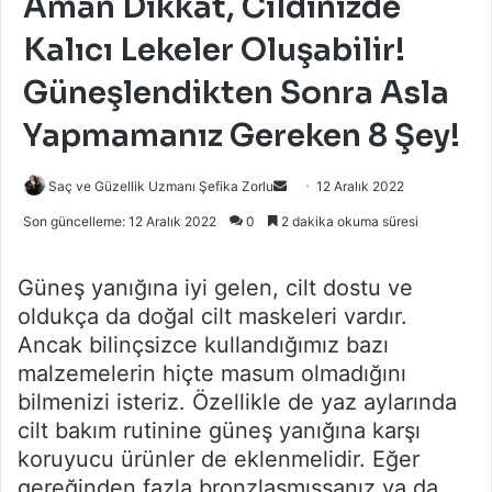
Aman Dikkat, Cildinizde
Kalıcı Lekeler Oluşabilir!
Güneşlendikten Sonra Asla
Yapmamanız Gereken 8 Şey!
Bir
Saç ve Güzellik Uzmanı Şefika Zorlu
12 Aralık 2022
e-
Son güncelleme: 12 Aralık 2022
0
2 dakika okuma süresi
posta
göndermek
Güneş yanığına iyi gelen, cilt dostu ve
oldukça da doğal cilt maskeleri vardır.
Ancak bilinçsizce kullandığımız bazı
malzemelerin hiçte masum olmadığını
bilmenizi isteriz. Özellikle de yaz aylarında
cilt bakım rutinine güneş yanığına karşı
koruyucu ürünler de eklenmelidir. Eğer
gereğinden fazla bronzlaşmışsanız ya da