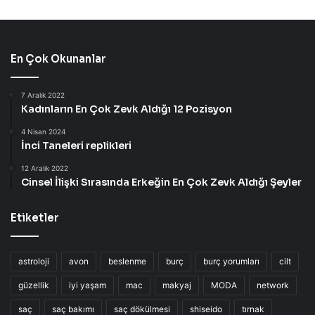
En Çok Okunanlar
7 Aralık 2022
Kadınların En Çok Zevk Aldığı 12 Pozisyon
4 Nisan 2024
İnci Taneleri replikleri
12 Aralık 2022
Cinsel İlişki Sırasında Erkeğin En Çok Zevk Aldığı Şeyler
Etiketler
astroloji
avon
beslenme
burç
burç yorumları
cilt
güzellik
iyi yaşam
mac
makyaj
MODA
network
saç
saç bakımı
saç dökülmesi
shiseido
tırnak