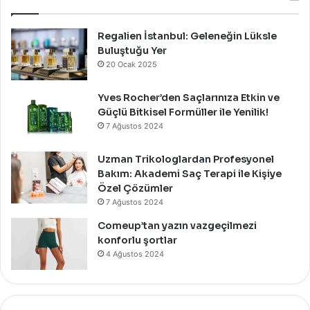
Davet
İle
Kutladı!
Regalien İstanbul: Geleneğin Lüksle
Buluştuğu Yer
20 Ocak 2025
Yves Rocher’den Saçlarınıza Etkin ve
Güçlü Bitkisel Formüller ile Yenilik!
7 Ağustos 2024
Uzman Trikologlardan Profesyonel
Bakım: Akademi Saç Terapi ile Kişiye
Özel Çözümler
7 Ağustos 2024
Comeup’tan yazın vazgeçilmezi
konforlu şortlar
4 Ağustos 2024