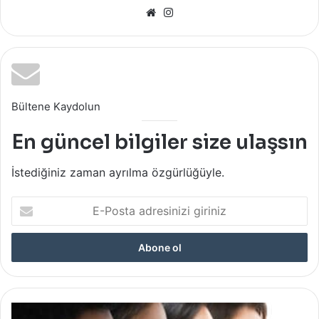
Web
Instagram
sitesi
Bültene Kaydolun
En güncel bilgiler size ulaşsın
İstediğiniz zaman ayrılma özgürlüğüyle.
E-
Posta
adresinizi
giriniz
Hangi