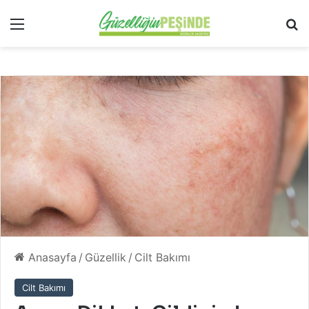
Menü
Ar
Anasayfa
/
Güzellik
/
Cilt Bakımı
Cilt Bakımı