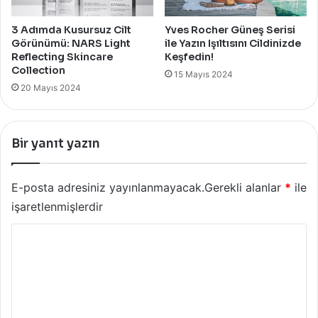
3 Adımda Kusursuz Cilt
Yves Rocher Güneş Serisi
Görünümü: NARS Light
ile Yazın Işıltısını Cildinizde
Reflecting Skincare
Keşfedin!
Collection
15 Mayıs 2024
20 Mayıs 2024
Bir yanıt yazın
E-posta adresiniz yayınlanmayacak.
Gerekli alanlar
*
ile
işaretlenmişlerdir
Y
o
r
u