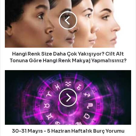
Renk
Size
Daha
Çok
Yakışıyor?
Cilt
Alt
Tonuna
Göre
Hangi Renk Size Daha Çok Yakışıyor? Cilt Alt
Hangi
Tonuna Göre Hangi Renk Makyaj Yapmalısınız?
Renk
Makyaj
30-
Yapmalısınız?
31
Mayıs
-
5
Haziran
Haftalık
Burç
Yorumu
30-31 Mayıs - 5 Haziran Haftalık Burç Yorumu