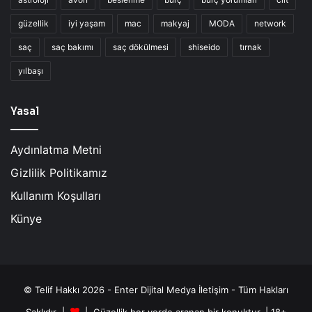
güzellik
iyi yaşam
mac
makyaj
MODA
network
saç
saç bakımı
saç dökülmesi
shiseido
tırnak
yılbaşı
Yasal
Aydınlatma Metni
Gizlilik Politikamız
Kullanım Koşulları
Künye
© Telif Hakkı 2026 - Enter Dijital Medya İletişim - Tüm Hakları
Saklıdır |
| Güzellik her yerde aranan bir konuktur. | 18+