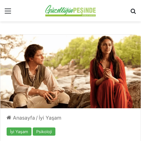
Menü
Ar
Anasayfa
/
İyi Yaşam
İyi Yaşam
Psikoloji