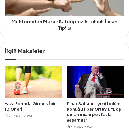
Tipi
￼
Muhtemelen Maruz Kaldığınız 6 Toksik İnsan
Tipi￼
İlgili Makaleler
Yaza Formda Girmek İçin
Pınar Sabancı, yeni bölüm
10 Öneri
konuğu İlber Ortaylı; “Boş
duran insan pek fazla
20 Nisan 2024
yaşamaz”
4 Nisan 2024