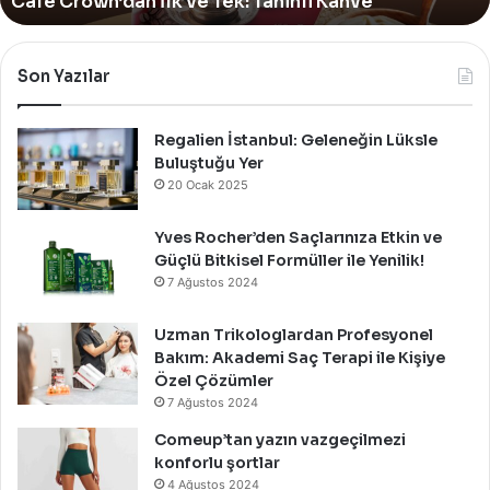
Up
Kutladı!
Mağazasını
Özel
Bir
Son Yazılar
Davet
İle
Kutladı!
Regalien İstanbul: Geleneğin Lüksle
Buluştuğu Yer
20 Ocak 2025
Yves Rocher’den Saçlarınıza Etkin ve
Güçlü Bitkisel Formüller ile Yenilik!
7 Ağustos 2024
Uzman Trikologlardan Profesyonel
Bakım: Akademi Saç Terapi ile Kişiye
Özel Çözümler
7 Ağustos 2024
Comeup’tan yazın vazgeçilmezi
konforlu şortlar
4 Ağustos 2024