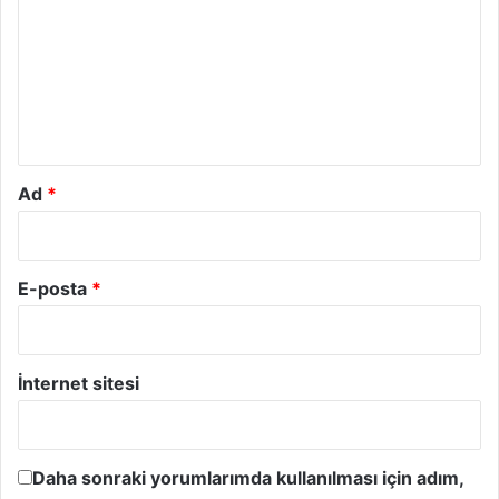
r
u
m
*
Ad
*
E-posta
*
İnternet sitesi
Daha sonraki yorumlarımda kullanılması için adım,