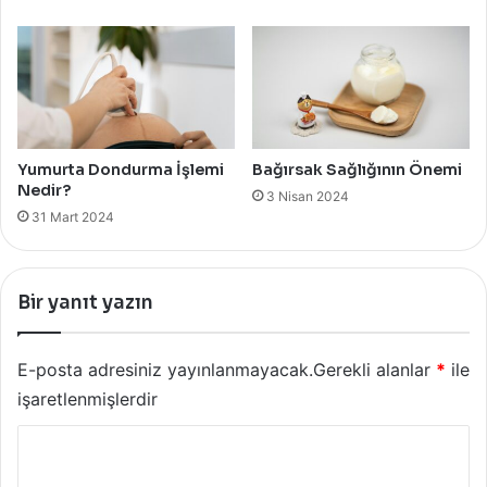
Yumurta Dondurma İşlemi
Bağırsak Sağlığının Önemi
Nedir?
3 Nisan 2024
31 Mart 2024
Bir yanıt yazın
E-posta adresiniz yayınlanmayacak.
Gerekli alanlar
*
ile
işaretlenmişlerdir
Y
o