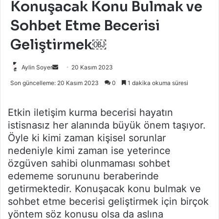
Konuşacak Konu Bulmak ve
Sohbet Etme Becerisi
Geliştirmek￼
Bir
Aylin Soyer
20 Kasım 2023
e-
Son güncelleme: 20 Kasım 2023
0
1 dakika okuma süresi
posta
göndermek
Etkin iletişim kurma becerisi hayatın
istisnasız her alanında büyük önem taşıyor.
Öyle ki kimi zaman kişisel sorunlar
nedeniyle kimi zaman ise yeterince
özgüven sahibi olunmaması sohbet
edememe sorununu beraberinde
getirmektedir. Konuşacak konu bulmak ve
sohbet etme becerisi geliştirmek için birçok
yöntem söz konusu olsa da aslına