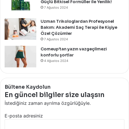
m
Güçlü Bitkisel Formüller ile Yenilik!
’
7 Ağustos 2024
d
a
Uzman Trikologlardan Profesyonel
Y
Bakım: Akademi Saç Terapi ile Kişiye
e
Özel Çözümler
r
7 Ağustos 2024
A
l
Comeup’tan yazın vazgeçilmezi
a
konforlu şortlar
n
4 Ağustos 2024
Y
e
n
i
Bültene Kaydolun
S
En güncel bilgiler size ulaşsın
u
m
İstediğiniz zaman ayrılma özgürlüğüyle.
m
e
E-posta adresiniz
r
P