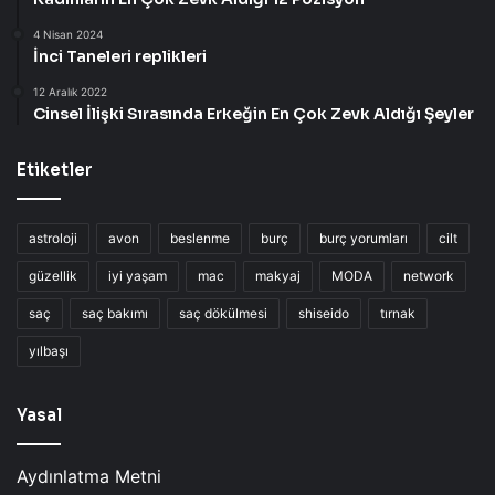
r
D
4 Nisan 2024
a
İnci Taneleri replikleri
v
12 Aralık 2022
e
Cinsel İlişki Sırasında Erkeğin En Çok Zevk Aldığı Şeyler
t
İ
Etiketler
l
e
K
u
astroloji
avon
beslenme
burç
burç yorumları
cilt
t
güzellik
iyi yaşam
mac
makyaj
MODA
network
l
a
saç
saç bakımı
saç dökülmesi
shiseido
tırnak
d
yılbaşı
ı
!
Yasal
Aydınlatma Metni