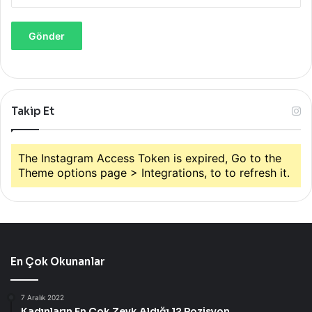
o
p
-
U
p
M
a
Takip Et
ğ
a
z
a
The Instagram Access Token is expired, Go to the
s
Theme options page > Integrations, to to refresh it.
ı
n
ı
Ö
z
e
En Çok Okunanlar
l
B
7 Aralık 2022
i
Kadınların En Çok Zevk Aldığı 12 Pozisyon