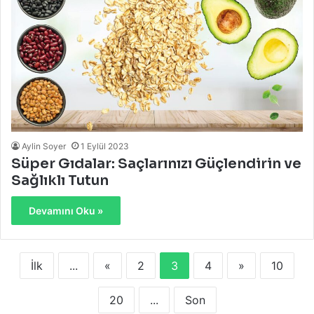
Aylin Soyer
1 Eylül 2023
Süper Gıdalar: Saçlarınızı Güçlendirin ve
Sağlıklı Tutun
Devamını Oku »
İlk
...
«
2
3
4
»
10
20
...
Son