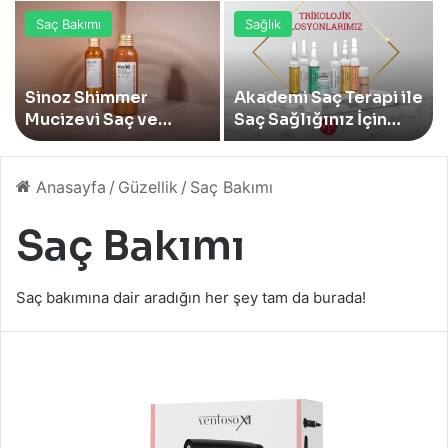
Saç Bakımı
Sağlık
Sinoz Shimmer
Akademi Saç Terapi ile
Mucizevi Saç ve
Saç Sağlığınız İçin
Vücut Bakım Yağı
Bilimin Işığında
Yenilendi
Çözümler
Anasayfa
/
Güzellik
/
Saç Bakımı
Saç Bakımı
Saç bakımına dair aradığın her şey tam da burada!