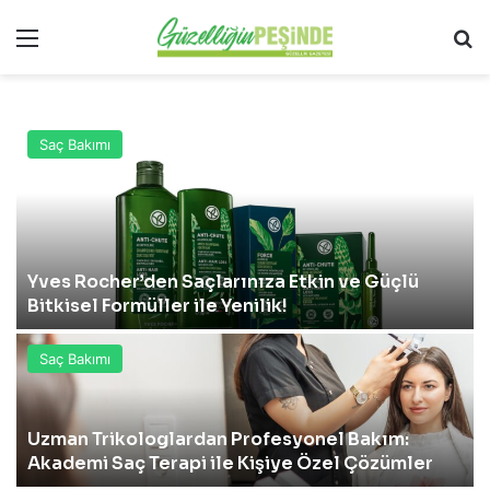
Menü
A
Saç Bakımı
Yves Rocher’den Saçlarınıza Etkin ve Güçlü
Bitkisel Formüller ile Yenilik!
Saç Bakımı
Uzman Trikologlardan Profesyonel Bakım:
Akademi Saç Terapi ile Kişiye Özel Çözümler